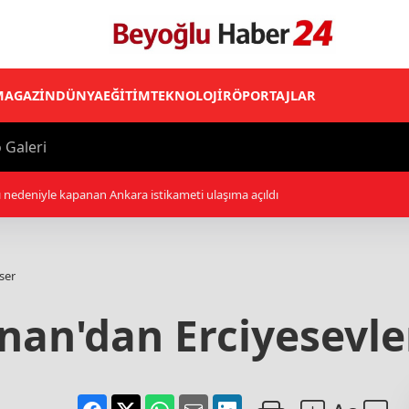
MAGAZİN
DÜNYA
EĞİTİM
TEKNOLOJİ
RÖPORTAJLAR
 Galeri
17:5
ser
nan'dan Erciyesevle