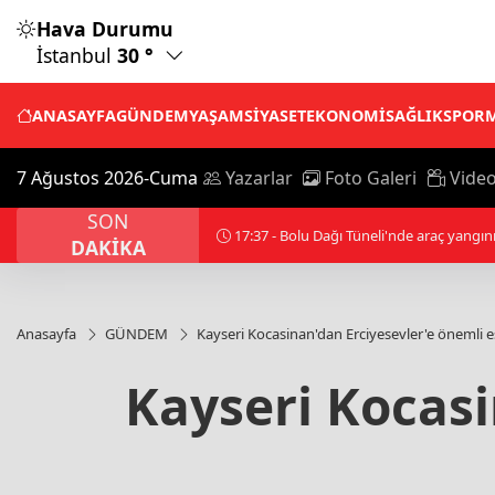
Hava Durumu
İstanbul
30 °
ANASAYFA
GÜNDEM
YAŞAM
SİYASET
EKONOMİ
SAĞLIK
SPOR
7 Ağustos 2026-Cuma
Yazarlar
Foto Galeri
Video
SON
 nedeniyle kapanan Ankara istikameti ulaşıma açıldı
DAKİKA
Anasayfa
GÜNDEM
Kayseri Kocasinan'dan Erciyesevler'e önemli e
Kayseri Kocasi