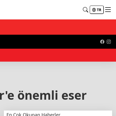
TR
3 - Bakan Göktaş: Hayallerini gerçekleştirme fırsatı bulan her çocuk Türkiye Y
r'e önemli eser
En Çok Okunan Haberler