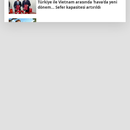
Türkiye ile Vietnam arasında 'hava'da yeni
dönem... Sefer kapasitesi artırıldı
İstanbul İtfaiyesi’nden yangın riskine karşı
videolu uyarı
Samsun’da Alaçam'a yeni yaşam alanı
kazandırıldı
CHP Grup Başkanvekili Kılıç’tan
'silahsızlanma' vurgusu
Carettalar yeni sezona hırslı başladı