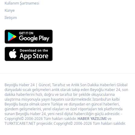
Kullanım Şartnamesi
Antalya Büyükşehir zor gününde de
Künye
vatandaşın yanında
İletişim
Beyoğlu Haber 24 | Güncel, Tarafsız ve Anlık Son Dakika Haberleri Global
dünyadaki sıcak gelişmeleri anlık olarak takip eden Beyoğlu Haber 24, son
dakika haberlerini hızlı, doğru ve tarafsız bir şekilde okuyucularına
ulaştırma misyonuyla yayın hayatını sürdürmektedir. İstanbul’un kalbi
Beyoğlu başta olmak üzere Türkiye ve dünyadan en güncel haberleri,
gündem gelişmelerini, yerel olayları ve özel röportajları tek platformda
sunan Beyoğlu Haber 24, yeni nesil dijital haberciliğin güçlü adresidir. -
Copyright© 2006-2026 Tüm hakları saklıdır.
HABER YAZILIMI
ve
TURKTICARET.NET projesidir. Copyright© 2006-2026 Tüm hakları saklıdır.