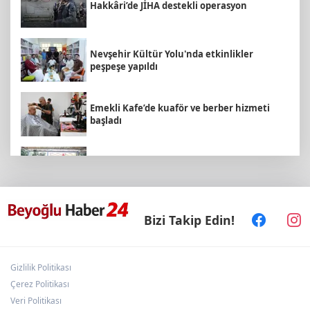
Hakkâri’de JİHA destekli operasyon
Nevşehir Kültür Yolu'nda etkinlikler
peşpeşe yapıldı
Emekli Kafe’de kuaför ve berber hizmeti
başladı
Arbil Akın kadın muhtarlarla buluştu
Bizi Takip Edin!
KARBEM’den LGS’de yüzde 95,7 başarı
Gizlilik Politikası
ATA Çiftliği’nde karabuğday hasadı başladı
Çerez Politikası
Veri Politikası