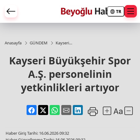
TR
Anasayfa
GÜNDEM
Kayseri
Büyükşehir
Spor A.Ş.
Kayseri Büyükşehir Spor
personelinin
yetkinlikleri
A.Ş. personelinin
artıyor
yetkinlikleri artıyor
Haber Giriş Tarihi: 16.06.2026 09:32
Haber Güncellenme Tarihi: 16.06.2026 09:32