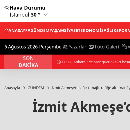
Hava Durumu
İstanbul
30 °
ANASAYFA
GÜNDEM
YAŞAM
SİYASET
EKONOMİ
SAĞLIK
SPOR
6 Ağustos 2026-Perşembe
Yazarlar
Foto Galeri
V
SON
13:23 - İsrailli Bakan Ben-Gvir'den
DAKİKA
Anasayfa
GÜNDEM
İzmit Akmeşe’de ağır tonajlı trafiğe alternatif 
İzmit Akmeşe’de