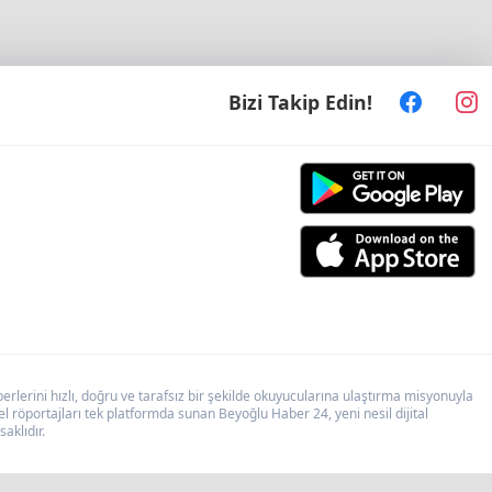
Bizi Takip Edin!
lerini hızlı, doğru ve tarafsız bir şekilde okuyucularına ulaştırma misyonuyla
 röportajları tek platformda sunan Beyoğlu Haber 24, yeni nesil dijital
aklıdır.