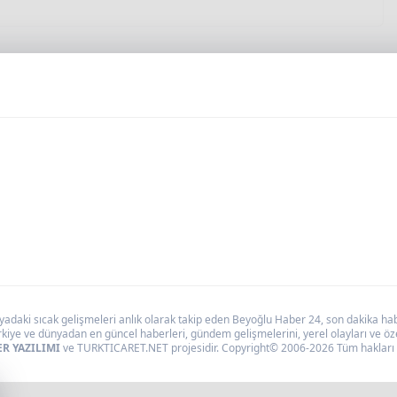
daki sıcak gelişmeleri anlık olarak takip eden Beyoğlu Haber 24, son dakika haber
kiye ve dünyadan en güncel haberleri, gündem gelişmelerini, yerel olayları ve özel
R YAZILIMI
ve TURKTICARET.NET projesidir. Copyright© 2006-2026 Tüm hakları s