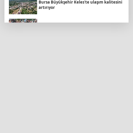
Bursa Büyükşehir Keles'te ulaşım kalitesini
artırıyor
Maltepe’de çocuk tiyatroları yazı
renklendirdi
Öğretmenlerin il içi atama sonuçları
açıklandı
15 Temmuz'un firari teröristi adliyeye sevk
edildi
CHP Grubu da çerçeve yasa teklifini
imzaladı