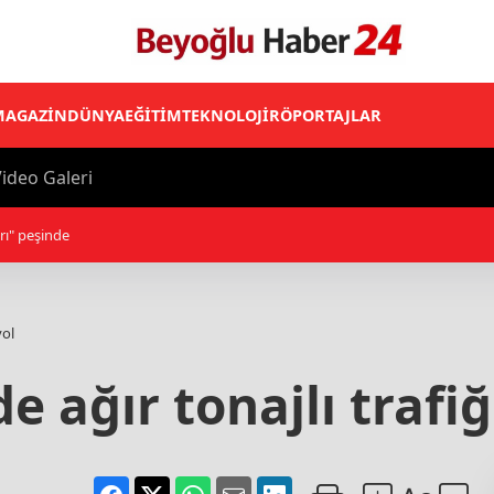
MAGAZİN
DÜNYA
EĞİTİM
TEKNOLOJİ
RÖPORTAJLAR
ideo Galeri
, Filistinli esirlerin kıyafetlerine ve Kur'an-ı Kerimlerine el konulması talimatı
yol
 ağır tonajlı trafiğ