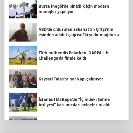
Bursa İnegöl’de binicilik için modern
manejler yapılıyor
ABD'de öldürülen Sebahattin Çiftçi'nin
eşinden adalet çağrısı: İki yıldır mağduruz
Türk mühendis Polatkan, DARPA Lift
Challenge'da finale kaldı
Kayseri Talas'ta her kapı çalınıyor
İstanbul Maltepe'de ''İçimdeki Sahne
Atölyesi'' katılımcıları belgelerini aldı
İzmir Körfezi'ne nefes aldıran operasyon...
Manda ve Bostanlı temizlendi