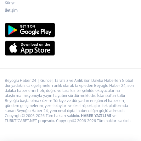
Künye
desteği
İletişim
Beyoğlu Haber 24 | Güncel, Tarafsız ve Anlık Son Dakika Haberleri Global
dünyadaki sıcak gelişmeleri anlık olarak takip eden Beyoğlu Haber 24, son
dakika haberlerini hızlı, doğru ve tarafsız bir şekilde okuyucularına
ulaştırma misyonuyla yayın hayatını sürdürmektedir. İstanbul’un kalbi
Beyoğlu başta olmak üzere Türkiye ve dünyadan en güncel haberleri,
gündem gelişmelerini, yerel olayları ve özel röportajları tek platformda
sunan Beyoğlu Haber 24, yeni nesil dijital haberciliğin güçlü adresidir. -
Copyright© 2006-2026 Tüm hakları saklıdır.
HABER YAZILIMI
ve
TURKTICARET.NET projesidir. Copyright© 2006-2026 Tüm hakları saklıdır.