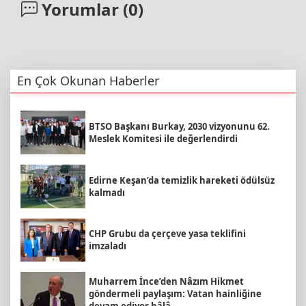
Yorumlar (
0
)
En Çok Okunan Haberler
BTSO Başkanı Burkay, 2030 vizyonunu 62.
Meslek Komitesi ile değerlendirdi
Edirne Keşan’da temizlik hareketi ödülsüz
kalmadı
CHP Grubu da çerçeve yasa teklifini
imzaladı
Muharrem İnce’den Nâzım Hikmet
göndermeli paylaşım: Vatan hainliğine
devam ediyor hâlâ