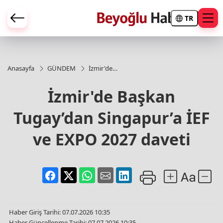
TR
Anasayfa
GÜNDEM
İzmir'de
Başkan
Tugay’dan
İzmir'de Başkan
Singapur’a
İEF ve
Tugay’dan Singapur’a İEF
EXPO
2027
daveti
ve EXPO 2027 daveti
Haber Giriş Tarihi: 07.07.2026 10:35
Haber Güncellenme Tarihi: 07.07.2026 10:35