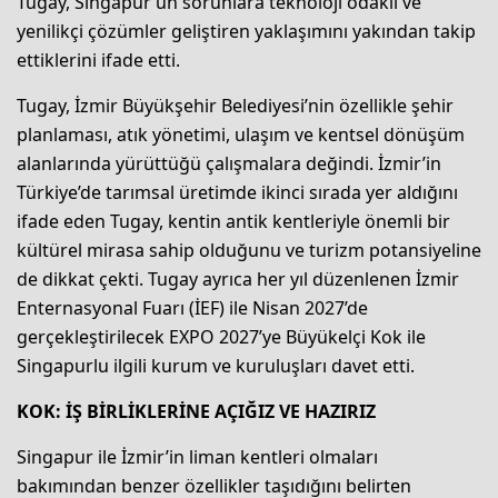
Tugay, Singapur’un sorunlara teknoloji odaklı ve
yenilikçi çözümler geliştiren yaklaşımını yakından takip
ettiklerini ifade etti.
Tugay, İzmir Büyükşehir Belediyesi’nin özellikle şehir
planlaması, atık yönetimi, ulaşım ve kentsel dönüşüm
alanlarında yürüttüğü çalışmalara değindi. İzmir’in
Türkiye’de tarımsal üretimde ikinci sırada yer aldığını
ifade eden Tugay, kentin antik kentleriyle önemli bir
kültürel mirasa sahip olduğunu ve turizm potansiyeline
de dikkat çekti. Tugay ayrıca her yıl düzenlenen İzmir
Enternasyonal Fuarı (İEF) ile Nisan 2027’de
gerçekleştirilecek EXPO 2027’ye Büyükelçi Kok ile
Singapurlu ilgili kurum ve kuruluşları davet etti.
KOK: İŞ BİRLİKLERİNE AÇIĞIZ VE HAZIRIZ
Singapur ile İzmir’in liman kentleri olmaları
bakımından benzer özellikler taşıdığını belirten