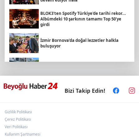
BLOK3'ten Spotify Türkiye'de tarihi rekor...
Albümdeki 10 şarkının tamamı Top 50'ye
girdi
İzmir Bornova’da doğal lezzetler halkla
buluşuyor
Antalya Büyükşehir’den Kemer’e çevre
düzenleme
“Bu Kampta Hayat Var” projesi özel
Bizi Takip Edin!
bireylere yaz tatili sunuyor
Gizlilik Politikası
'Terörsüz Türkiye' kanun teklifi TBMM'ye
sunuldu
Çerez Politikası
Veri Politikası
Kullanım Şartnamesi
Bursa Nilüfer Belediyesi’nden kırtasiye