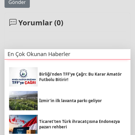
Gönder
Yorumlar (
0
)
En Çok Okunan Haberler
Birliği’nden TFF’ye Çağrı: Bu Karar Amatör
Futbolu Bitirir!
İzmir’in ilk lavanta parkı geliyor
Ticaret'ten Türk ihracatçısına Endonezya
pazarı rehberi