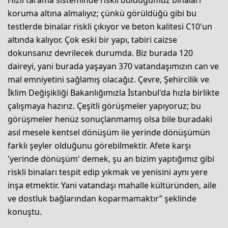
Hızlı tarama sisteminde riskli bulduğumuz binaları
koruma altına almalıyız; çünkü görüldüğü gibi bu
testlerde binalar riskli çıkıyor ve beton kalitesi C10'un
altında kalıyor. Çok eski bir yapı, tabiri caizse
dokunsanız devrilecek durumda. Biz burada 120
daireyi, yani burada yaşayan 370 vatandaşımızın can ve
mal emniyetini sağlamış olacağız. Çevre, Şehircilik ve
İklim Değişikliği Bakanlığımızla İstanbul'da hızla birlikte
çalışmaya hazırız. Çeşitli görüşmeler yapıyoruz; bu
görüşmeler henüz sonuçlanmamış olsa bile buradaki
asıl mesele kentsel dönüşüm ile yerinde dönüşümün
farklı şeyler olduğunu görebilmektir. Afete karşı
'yerinde dönüşüm' demek, şu an bizim yaptığımız gibi
riskli binaları tespit edip yıkmak ve yenisini aynı yere
inşa etmektir. Yani vatandaşı mahalle kültüründen, aile
ve dostluk bağlarından koparmamaktır” şeklinde
konuştu.