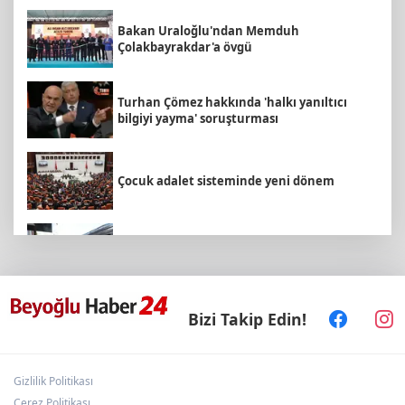
Bakan Uraloğlu'ndan Memduh
Çolakbayrakdar'a övgü
Turhan Çömez hakkında 'halkı yanıltıcı
bilgiyi yayma' soruşturması
Çocuk adalet sisteminde yeni dönem
Kayseri- Ankara hattı uyumlu çalışıyor
Filenin Sultanları, İzmirli çocuklara ilham
Bizi Takip Edin!
oluyor
Gizlilik Politikası
5 ilde kuvvetli yağış, Marmara ve Ege’de
rüzgar alarmı!
Çerez Politikası