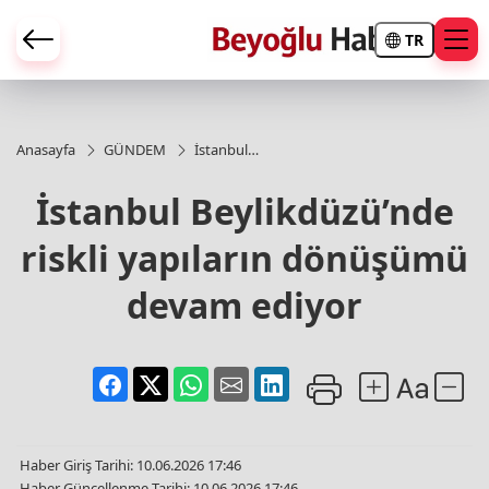
TR
Anasayfa
GÜNDEM
İstanbul
Beylikdüzü’nde
riskli yapıların
İstanbul Beylikdüzü’nde
dönüşümü
devam ediyor
riskli yapıların dönüşümü
devam ediyor
Haber Giriş Tarihi: 10.06.2026 17:46
Haber Güncellenme Tarihi: 10.06.2026 17:46