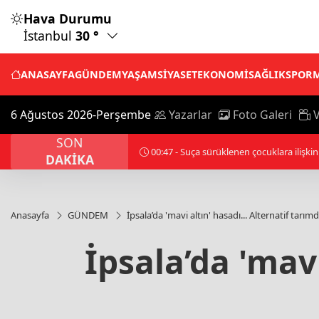
Hava Durumu
İstanbul
30 °
ANASAYFA
GÜNDEM
YAŞAM
SİYASET
EKONOMİ
SAĞLIK
SPOR
6 Ağustos 2026-Perşembe
Yazarlar
Foto Galeri
V
SON
00:57 - Suudi Arabistan öncülüğündeki Ar
DAKİKA
Anasayfa
GÜNDEM
İpsala’da 'mavi altın' hasadı... Alternatif tarı
İpsala’da 'mavi