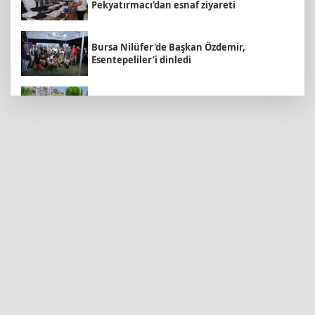
Pekyatırmacı'dan esnaf ziyareti
Bursa Nilüfer'de Başkan Özdemir,
Esentepeliler’i dinledi
Daha yeşil Milas için yoğun çalışma
Sakarya Büyükşehir'den çocuklara yaz
neşesi
Edirne Keşan’da temizlik hareketi ödülsüz
kalmadı
Malatya Büyükşehir’den Hekimhan’a dev
yatırım