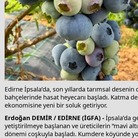
Edirne İpsala’da, son yıllarda tarımsal deseni
bahçelerinde hasat heyecanı başladı. Katma değ
ekonomisine yeni bir soluk getiriyor.
Erdoğan DEMİR / EDİRNE (İGFA) -
İpsala’da g
yetiştirilmeye başlanan ve üreticilerin “mavi al
dönemi coşkuyla başladı. Kumdere köyünde yoğu