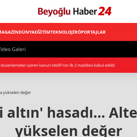
MAGAZİN
DÜNYA
EĞİTİM
TEKNOLOJİ
RÖPORTAJLAR
ideo Galeri
ap Koalisyonu: Husilerin Necran'a saldırılarında 11 sivil yaralandı
mda yükselen değer
 altın' hasadı... Al
yükselen değer