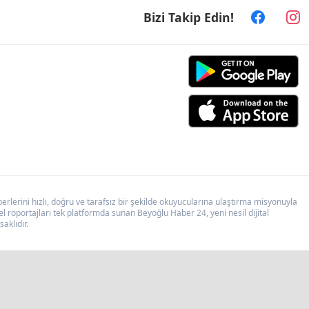
Bizi Takip Edin!
lerini hızlı, doğru ve tarafsız bir şekilde okuyucularına ulaştırma misyonuyla
 röportajları tek platformda sunan Beyoğlu Haber 24, yeni nesil dijital
aklıdır.