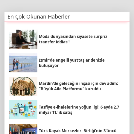
En Çok Okunan Haberler
Moda dünyasından siyasete sürpriz
transfer iddiası!
İzmir’de engelli yurttaşlar denizle
buluşuyor
Mardin'de geleceğin inşası için dev adım:
"Büyük Aile Platformu" kuruldu
Tasfiye e-ihalelerine yoğun ilgi! 6 ayda 2,7
milyar TL'lik satış
Türk Kayak Merkezleri Birliği'nin 3'üncü