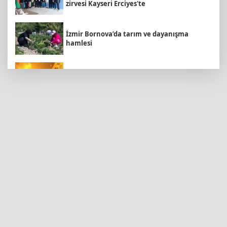
zirvesi Kayseri Erciyes'te
İzmir Bornova’da tarım ve dayanışma
hamlesi
Bugün yurt genelinde hava nasıl olacak?
Kayseri Talas'a yeni müze geliyor
Konya’da Lise Medeniyet Akademisi
yükseliyor
Kayseri Büyükşehir'den suyun geleceğine
yatırım