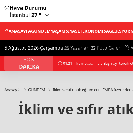
Hava Durumu
İstanbul
27 °
ANASAYFA
GÜNDEM
YAŞAM
SİYASET
EKONOMİ
SAĞLIK
SPOR
5 Ağustos 2026-Çarşamba
Yazarlar
Foto Galeri
V
SON
00:01 - Filistin topraklarını gasbeden İsrai
DAKİKA
Anasayfa
GÜNDEM
İklim ve sıfır atık eğitimleri HEMBA üzerinden d
İklim ve sıfır at