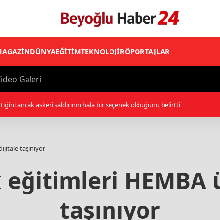
MAGAZİN
DÜNYA
EĞİTİM
TEKNOLOJİ
RÖPORTAJLAR
ideo Galeri
lliler, işgal altındaki Batı Şeria’daki saldırılarını sürdürdü
ijitale taşınıyor
ık eğitimleri HEMBA 
taşınıyor