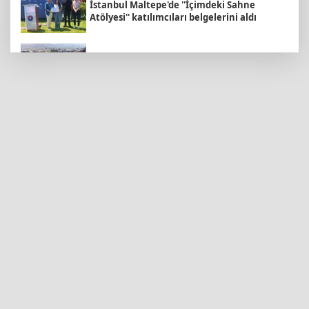
İstanbul Maltepe'de ''İçimdeki Sahne
Atölyesi'' katılımcıları belgelerini aldı
İzmir Körfezi'ne nefes aldıran operasyon...
Manda ve Bostanlı temizlendi
E-KİP’e Türkiye’nin Dijital Dönüşüm
Ödülü... Kamu kategorisinde zirvede
TÜGVA Kayseri, Memduh Büyükkılıç'ı
ağırladı
KAYTUR'dan Kayserililere büyük hizmetler