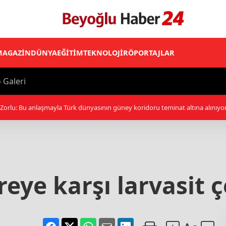
MAGAZİN
DÜNYA
EĞİTİM
TEKNOLOJİ
RÖPORTAJLAR
 Galeri
laşmayla Türk dünyasının güney koridoru teminat altına alınıyor
eye karşı larvasit