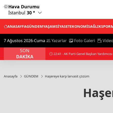
Hava Durumu
İstanbul
30 °
ANASAYFA
GÜNDEM
YAŞAM
SİYASET
EKONOMİ
SAĞLIK
SPOR
7 Ağustos 2026-Cuma
Yazarlar
Foto Galeri
Video
SON
22:41 - AK Parti Genel Başkan Yardımcısı Zorlu: Bu an
DAKİKA
Anasayfa
GÜNDEM
Haşereye karşı larvasit çözüm
Haşer