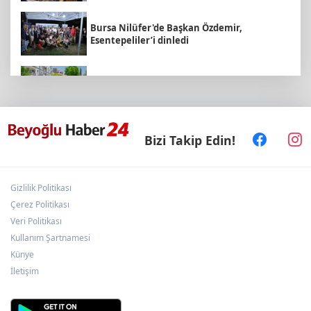
Bursa Nilüfer'de Başkan Özdemir,
Esentepeliler’i dinledi
Daha yeşil Milas için yoğun çalışma
Sakarya Büyükşehir'den çocuklara yaz
Bizi Takip Edin!
neşesi
Gizlilik Politikası
Edirne Keşan’da temizlik hareketi ödülsüz
kalmadı
Çerez Politikası
Veri Politikası
Kullanım Şartnamesi
Malatya Büyükşehir’den Hekimhan’a dev
Künye
yatırım
İletişim