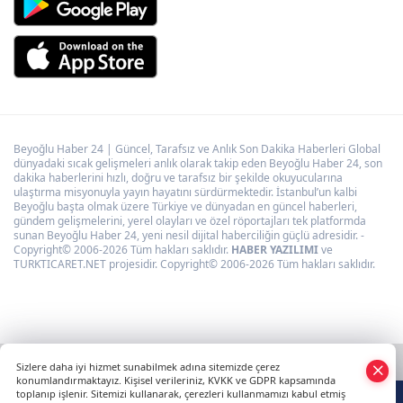
Beyoğlu Haber 24 | Güncel, Tarafsız ve Anlık Son Dakika Haberleri Global
dünyadaki sıcak gelişmeleri anlık olarak takip eden Beyoğlu Haber 24, son
dakika haberlerini hızlı, doğru ve tarafsız bir şekilde okuyucularına
ulaştırma misyonuyla yayın hayatını sürdürmektedir. İstanbul’un kalbi
Beyoğlu başta olmak üzere Türkiye ve dünyadan en güncel haberleri,
gündem gelişmelerini, yerel olayları ve özel röportajları tek platformda
sunan Beyoğlu Haber 24, yeni nesil dijital haberciliğin güçlü adresidir. -
Copyright© 2006-2026 Tüm hakları saklıdır.
HABER YAZILIMI
ve
TURKTICARET.NET projesidir. Copyright© 2006-2026 Tüm hakları saklıdır.
Sizlere daha iyi hizmet sunabilmek adına sitemizde çerez
konumlandırmaktayız. Kişisel verileriniz, KVKK ve GDPR kapsamında
toplanıp işlenir. Sitemizi kullanarak, çerezleri kullanmamızı kabul etmiş