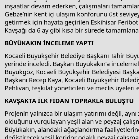
inşaatlar devam ederken, çalışmaları tamamlanan
Gebze’nin kent içi ulaşım konforunu üst seviyey
getirmek için hayata geçirilen Eskihisar Feribo
Kavşağı da 6 ay gibi kısa bir sürede tamamlan
BÜYÜKAKIN İNCELEME YAPTI
Kocaeli Büyükşehir Belediye Başkanı Tahir Büyük
yerinde inceledi. Başkan Büyükakın’a incelemel
Büyükgöz, Kocaeli Büyükşehir Belediyesi Başkan
Başkanı Recep Kaya, Kocaeli Büyükşehir Beled
Pehlivan, teşkilat yöneticileri ve meclis üyeleri eş
KAVŞAKTA İLK FİDAN TOPRAKLA BULUŞTU
Projenin yalnızca bir ulaşım yatırımı değil, ayn
olduğunu vurgulayan yeşil alan ve peyzaj çalışma
Büyükakın, alandaki ağaçlandırma faaliyetlerine
değiştirecek yeşil koridor odaklı peyzaj çalış