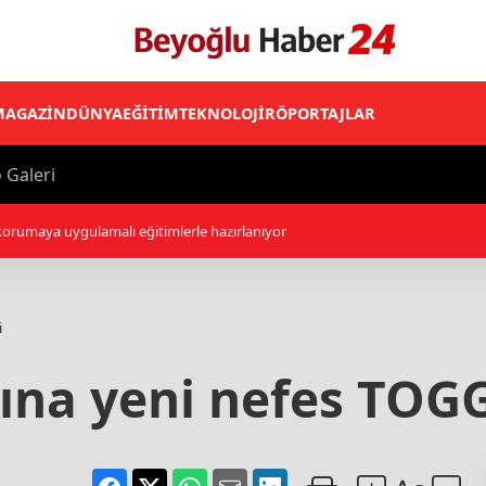
MAGAZİN
DÜNYA
EĞİTİM
TEKNOLOJİ
RÖPORTAJLAR
 Galeri
e açıklanacak tarım dışı istihdam verisinde
i
na yeni nefes TOGG'