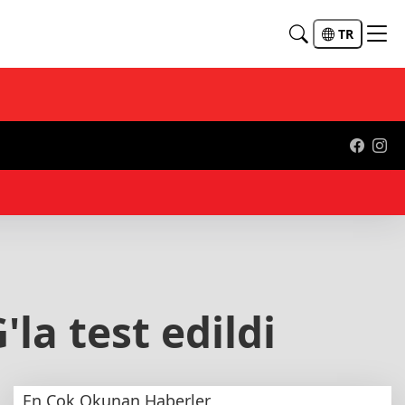
TR
09:
la test edildi
En Çok Okunan Haberler