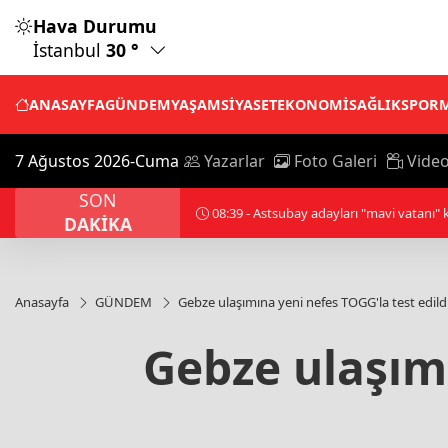
Hava Durumu
İstanbul
30 °
ANASAYFA
GÜNDEM
YAŞAM
SİYASET
EKONOMİ
SAĞLIK
SPOR
7 Ağustos 2026-Cuma
Yazarlar
Foto Galeri
Video
SON
09:01 - Küresel piyasalarda gözler ABD'd
DAKİKA
Anasayfa
GÜNDEM
Gebze ulaşımına yeni nefes TOGG'la test edild
Gebze ulaşımı