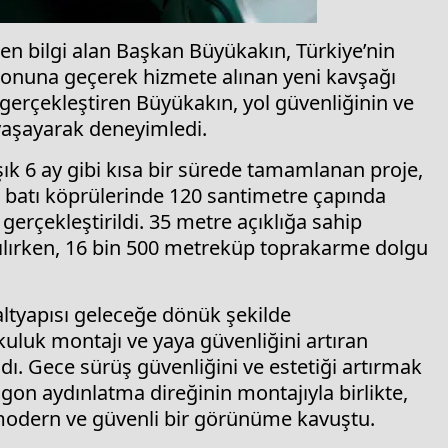
den bilgi alan Başkan Büyükakın, Türkiye’nin
iyonuna geçerek hizmete alınan yeni kavşağı
 gerçekleştiren Büyükakın, yol güvenliğinin ve
yaşayarak deneyimledi.
ık 6 ay gibi kısa bir sürede tamamlanan proje,
e batı köprülerinde 120 santimetre çapında
erçekleştirildi. 35 metre açıklığa sahip
ılırken, 16 bin 500 metreküp toprakarme dolgu
altyapısı geleceğe dönük şekilde
kuluk montajı ve yaya güvenliğini artıran
dı. Gece sürüş güvenliğini ve estetiği artırmak
igon aydınlatma direğinin montajıyla birlikte,
modern ve güvenli bir görünüme kavuştu.