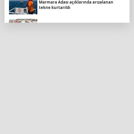
Marmara Adası açıklarında arızalanan
tekne kurtarıldı
İzmit Belediyesi'nden Ruhsat Müdürlüğü
iddialarına açıklama
İzmir Bornova’da doğal lezzetler halkla
buluşuyor
İstanbul Beylikdüzü’nde yaz spor kursları
devam ediyor
Konya Selçuklu'da Başkan
Pekyatırmacı'dan esnaf ziyareti