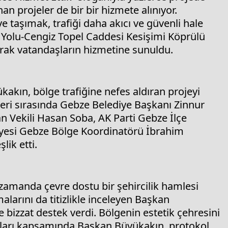
 projeler de bir bir hizmete alınıyor.
e taşımak, trafiği daha akıcı ve güvenli hale
t Yolu-Cengiz Topel Caddesi Kesişimi Köprülü
arak vatandaşların hizmetine sunuldu.
akın, bölge trafiğine nefes aldıran projeyi
eri sırasında Gebze Belediye Başkanı Zinnur
 Vekili Hasan Soba, AK Parti Gebze İlçe
iyesi Gebze Bölge Koordinatörü İbrahim
lik etti.
ı zamanda çevre dostu bir şehircilik hamlesi
larını da titizlikle inceleyen Başkan
 bizzat destek verdi. Bölgenin estetik çehresini
maları kapsamında Başkan Büyükakın, protokol