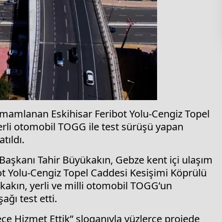
amamlanan Eskihisar Feribot Yolu-Cengiz Topel
Yerli otomobil TOGG ile test sürüşü yapan
tıldı.
Başkanı Tahir Büyükakın, Gebze kent içi ulaşım
ot Yolu-Cengiz Topel Caddesi Kesişimi Köprülü
kakın, yerli ve milli otomobil TOGG’un
ğı test etti.
ce Hizmet Ettik” sloganıyla yüzlerce projede