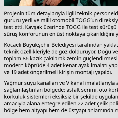
Projenin tüm detaylarıyla ilgili teknik personel
gururu yerli ve milli otomobil TOGG’un direks
test etti. Kavşak üzerinde TOGG ile test sürüşü
sürüş konforunun en üst noktaya çıkarıldığını 
Kocaeli Büyükşehir Belediyesi tarafından yaklaş
teknik özellikleriyle de göz dolduruyor. Doğu v
toplam 86 kazık çakılarak zemin güçlendirmesi g
modern köprüde 4 adet kenar ayak imalatı yap
ve 19 adet öngerilmeli kirişin montajı yapıldı.
Yağmur suyu kanalları ve V kanal imalatlarıyla 
sağlamlaştırılan bölgede; asfalt serimi, oto kor
korkuluk sistemleri eksiksiz bir şekilde uygulan
amacıyla alana entegre edilen 22 adet çelik pol
bölge hem altyapı hem de üstyapı anlamında 