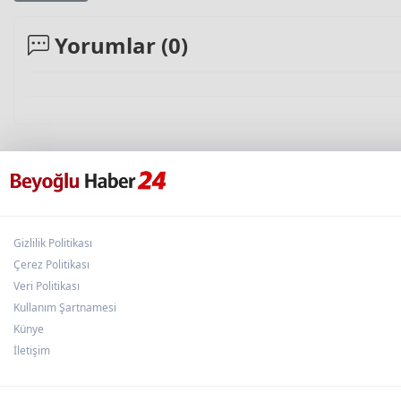
Yorumlar (
0
)
Gizlilik Politikası
Çerez Politikası
Veri Politikası
Kullanım Şartnamesi
Künye
İletişim