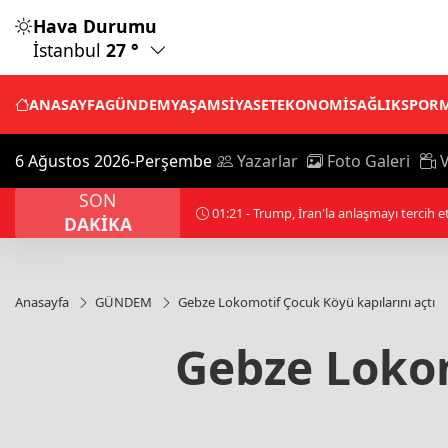
Hava Durumu
İstanbul
27 °
ANASAYFA
GÜNDEM
YAŞAM
SİYASET
EKONOMİ
SAĞLIK
SPOR
6 Ağustos 2026-Perşembe
Yazarlar
Foto Galeri
V
SON
01:21 - Trump, İran'la anlaşmayı tercih et
DAKİKA
Anasayfa
GÜNDEM
Gebze Lokomotif Çocuk Köyü kapılarını açtı
Gebze Lokom