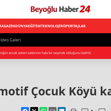
MAGAZİN
DÜNYA
EĞİTİM
TEKNOLOJİ
RÖPORTAJLAR
ideo Galeri
tiğini ancak askeri saldırının hala bir seçenek olduğunu belirtti
otif Çocuk Köyü kap