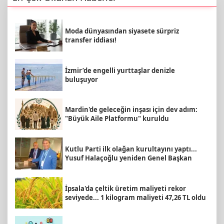
Moda dünyasından siyasete sürpriz
transfer iddiası!
İzmir’de engelli yurttaşlar denizle
buluşuyor
Mardin'de geleceğin inşası için dev adım:
"Büyük Aile Platformu" kuruldu
Kutlu Parti ilk olağan kurultayını yaptı...
Yusuf Halaçoğlu yeniden Genel Başkan
İpsala'da çeltik üretim maliyeti rekor
seviyede... 1 kilogram maliyeti 47,26 TL oldu