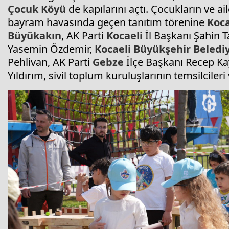
Çocuk Köyü
de kapılarını açtı. Çocukların ve ai
bayram havasında geçen tanıtım törenine
Koca
Büyükakın
, AK Parti
Kocaeli
İl Başkanı Şahin T
Yasemin Özdemir,
Kocaeli
Büyükşehir Belediy
Pehlivan, AK Parti
Gebze
İlçe Başkanı Recep K
Yıldırım, sivil toplum kuruluşlarının temsilcileri