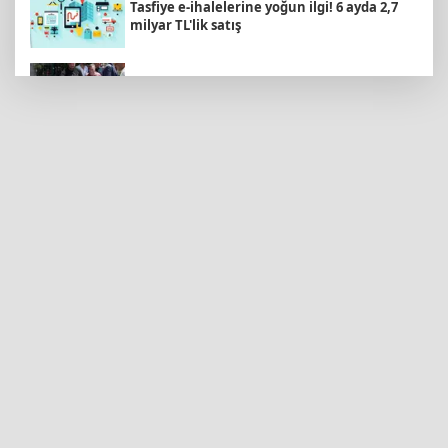
Tasfiye e-ihalelerine yoğun ilgi! 6 ayda 2,7
milyar TL'lik satış
Kayseri Büyükşehir'den suyun geleceğine
yatırım
Kocaeli’de 15 Temmuz Köprülü Kavşağı
yenilendi
Türk Kayak Merkezleri Birliği'nin 3'üncü
zirvesi Kayseri Erciyes'te
Bugün yurt genelinde hava nasıl olacak?