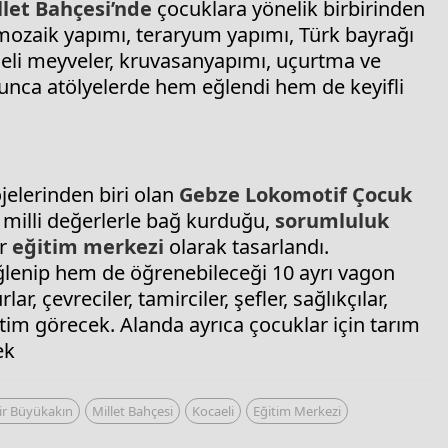
llet Bahçesi’nde
çocuklara yönelik birbirinden
mozaik yapımı, teraryum yapımı, Türk bayrağı
eşeli meyveler, kruvasanyapımı, uçurtma ve
yunca atölyelerde hem eğlendi hem de keyifli
elerinden biri olan
Gebze
Lokomotif Çocuk
n milli değerlerle bağ kurduğu,
sorumluluk
ir
eğitim merkezi
olarak tasarlandı.
lenip hem de öğrenebileceği 10 ayrı vagon
, çevreciler, tamirciler, şefler, sağlıkçılar,
itim görecek. Alanda ayrıca çocuklar için tarım
ek
ir Büyükakın
Millet Bahçesi
Kocaeli
Eğitim Merkezi