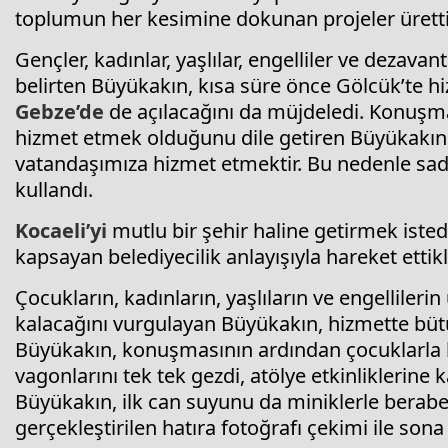
toplumun her kesimine dokunan projeler ürettik
Gençler, kadınlar, yaşlılar, engelliler ve dezavan
belirten Büyükakın, kısa süre önce Gölcük’te h
Gebze’de
de açılacağını da müjdeledi. Konuşma
hizmet etmek olduğunu dile getiren Büyükakın, “
vatandaşımıza hizmet etmektir. Bu nedenle sad
kullandı.
Kocaeli’yi
mutlu bir şehir haline getirmek iste
kapsayan belediyecilik anlayışıyla hareket ettikl
Çocukların, kadınların, yaşlıların ve engelliler
kalacağını vurgulayan Büyükakın, hizmette büt
Büyükakın, konuşmasının ardından çocuklarla b
vagonlarını tek tek gezdi, atölye etkinliklerine 
Büyükakın, ilk can suyunu da miniklerle berabe
gerçekleştirilen hatıra fotoğrafı çekimi ile sona 