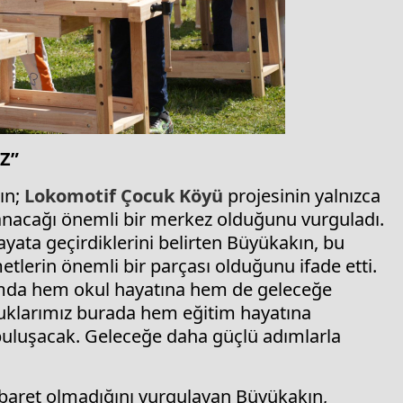
Z”
ın;
Lokomotif Çocuk Köyü
projesinin yalnızca
rlanacağı önemli bir merkez olduğunu vurguladı.
ayata geçirdiklerini belirten Büyükakın, bu
tlerin önemli bir parçası olduğunu ifade etti.
amda hem okul hayatına hem de geleceğe
cuklarımız burada hem eğitim hayatına
 buluşacak. Geleceğe daha güçlü adımlarla
 ibaret olmadığını vurgulayan Büyükakın,