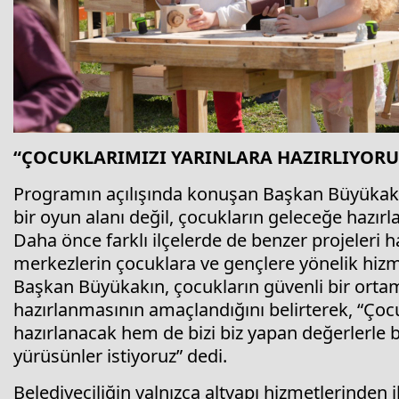
“ÇOCUKLARIMIZI YARINLARA HAZIRLIYORU
Programın açılışında konuşan Başkan Büyükak
bir oyun alanı değil, çocukların geleceğe hazı
Daha önce farklı ilçelerde de benzer projeleri h
merkezlerin çocuklara ve gençlere yönelik hizme
Başkan Büyükakın, çocukların güvenli bir ort
hazırlanmasının amaçlandığını belirterek, “Ço
hazırlanacak hem de bizi biz yapan değerlerle
yürüsünler istiyoruz” dedi.
Belediyeciliğin yalnızca altyapı hizmetlerinden