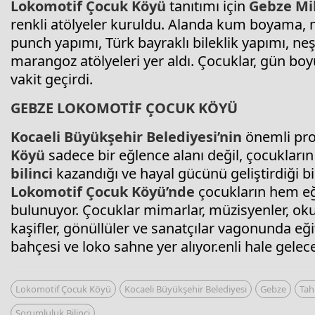
Lokomotif Çocuk Köyü
tanıtımı için
Gebze
Mi
renkli atölyeler kuruldu. Alanda kum boyama, 
punch yapımı, Türk bayraklı bileklik yapımı, n
marangoz atölyeleri yer aldı. Çocuklar, gün bo
vakit geçirdi.
GEBZE
LOKOMOTİF ÇOCUK KÖYÜ
Kocaeli
Büyükşehir Belediyesi’nin
önemli proj
Köyü
sadece bir eğlence alanı değil, çocukları
bilinci
kazandığı ve hayal gücünü geliştirdiği b
Lokomotif Çocuk Köyü’nde
çocukların hem eğ
bulunuyor. Çocuklar mimarlar, müzisyenler, okurlar
kaşifler, gönüllüler ve sanatçılar vagonunda eğ
bahçesi ve loko sahne yer alıyor.enli hale gelec
Lokomotif Çocuk Köyü
Kocaeli Büyükşehir Belediyesi
Gebze
Tah
Sorumluluk Bilinci