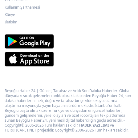
Kullanım Şartnamesi
Hakkâri’de JİHA destekli operasyon
Künye
İletişim
Beyoğlu Haber 24 | Güncel, Tarafsız ve Anlık Son Dakika Haberleri Global
dünyadaki sıcak gelişmeleri anlık olarak takip eden Beyoğlu Haber 24, son
dakika haberlerini hızlı, doğru ve tarafsız bir şekilde okuyucularına
ulaştırma misyonuyla yayın hayatını sürdürmektedir. İstanbul’un kalbi
Beyoğlu başta olmak üzere Türkiye ve dünyadan en güncel haberleri,
gündem gelişmelerini, yerel olayları ve özel röportajları tek platformda
sunan Beyoğlu Haber 24, yeni nesil dijital haberciliğin güçlü adresidir. -
Copyright© 2006-2026 Tüm hakları saklıdır.
HABER YAZILIMI
ve
TURKTICARET.NET projesidir. Copyright© 2006-2026 Tüm hakları saklıdır.