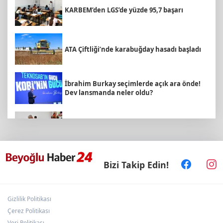
KARBEM’den LGS’de yüzde 95,7 başarı
ATA Çiftliği’nde karabuğday hasadı başladı
İbrahim Burkay seçimlerde açık ara önde!
Dev lansmanda neler oldu?
Emekli Kafe’de kuaför ve berber hizmeti
başladı
Bizi Takip Edin!
Arbil Akın kadın muhtarlarla buluştu
Gizlilik Politikası
Kütahya'da Yedigöller Metehan Destek
Konserleri start aldı
Çerez Politikası
Veri Politikası