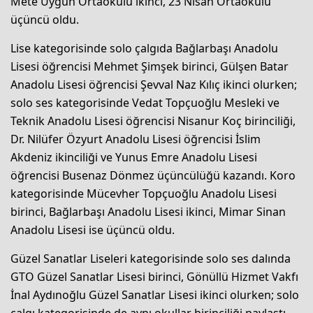
Mete Uygun Ortaokulu ikinci, 23 Nisan Ortaokulu
üçüncü oldu.
Lise kategorisinde solo çalgıda Bağlarbaşı Anadolu
Lisesi öğrencisi Mehmet Şimşek birinci, Gülşen Batar
Anadolu Lisesi öğrencisi Şevval Naz Kılıç ikinci olurken;
solo ses kategorisinde Vedat Topçuoğlu Mesleki ve
Teknik Anadolu Lisesi öğrencisi Nisanur Koç birinciliği,
Dr. Nilüfer Özyurt Anadolu Lisesi öğrencisi İslim
Akdeniz ikinciliği ve Yunus Emre Anadolu Lisesi
öğrencisi Busenaz Dönmez üçüncülüğü kazandı. Koro
kategorisinde Mücevher Topçuoğlu Anadolu Lisesi
birinci, Bağlarbaşı Anadolu Lisesi ikinci, Mimar Sinan
Anadolu Lisesi ise üçüncü oldu.
Güzel Sanatlar Liseleri kategorisinde solo ses dalında
GTO Güzel Sanatlar Lisesi birinci, Gönüllü Hizmet Vakfı
İnal Aydınoğlu Güzel Sanatlar Lisesi ikinci olurken; solo
çalgı kategorisinde de aynı okullar birinciliği paylaştı.