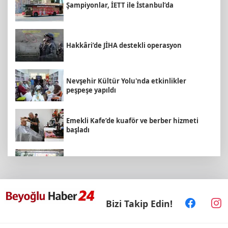
Şampiyonlar, İETT ile İstanbul’da
Hakkâri’de JİHA destekli operasyon
Nevşehir Kültür Yolu'nda etkinlikler
peşpeşe yapıldı
Emekli Kafe’de kuaför ve berber hizmeti
başladı
Arbil Akın kadın muhtarlarla buluştu
Bizi Takip Edin!
KARBEM’den LGS’de yüzde 95,7 başarı