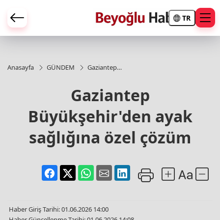
TR
Anasayfa
GÜNDEM
Gaziantep
Büyükşehir'den
ayak sağlığına
Gaziantep
özel çözüm
Büyükşehir'den ayak
sağlığına özel çözüm
Haber Giriş Tarihi: 01.06.2026 14:00
Haber Güncellenme Tarihi: 01.06.2026 14:08