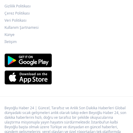
Gizlilik Politikası
ATA Çiftliği’nde karabuğday hasadı başladı
Çerez Politikası
Veri Politikası
Kullanım Şartnamesi
Antalya Büyükşehir zor gününde de
Künye
vatandaşın yanında
İletişim
Beyoğlu Haber 24 | Güncel, Tarafsız ve Anlık Son Dakika Haberleri Global
dünyadaki sıcak gelişmeleri anlık olarak takip eden Beyoğlu Haber 24, son
dakika haberlerini hızlı, doğru ve tarafsız bir şekilde okuyucularına
ulaştırma misyonuyla yayın hayatını sürdürmektedir. İstanbul’un kalbi
Beyoğlu başta olmak üzere Türkiye ve dünyadan en güncel haberleri,
gündem gelişmelerini, yerel olayları ve özel röportajları tek platformda