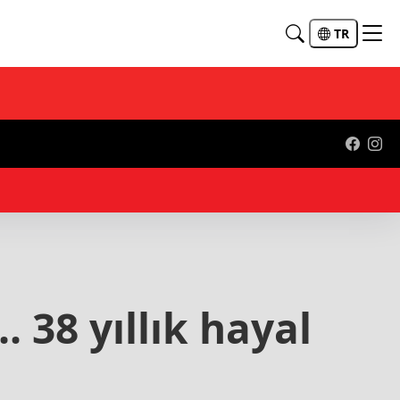
TR
21:
 38 yıllık hayal