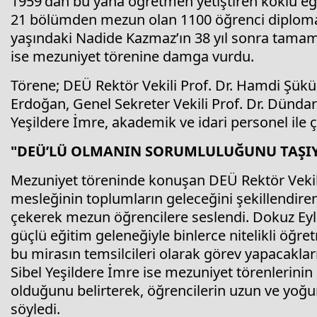
1959'dan bu yana öğretmen yetiştiren köklü eğ
21 bölümden mezun olan 1100 öğrenci diplomal
yaşındaki Nadide Kazmaz’ın 38 yıl sonra tamamla
ise mezuniyet törenine damga vurdu.
Törene; DEÜ Rektör Vekili Prof. Dr. Hamdi Şükür 
Erdoğan, Genel Sekreter Vekili Prof. Dr. Dündar 
Yeşildere İmre, akademik ve idari personel ile ço
"DEÜ’LÜ OLMANIN SORUMLULUĞUNU TAŞIY
Mezuniyet töreninde konuşan DEÜ Rektör Vekili
mesleğinin toplumların geleceğini şekillendire
çekerek mezun öğrencilere seslendi. Dokuz Eylü
güçlü eğitim geleneğiyle binlerce nitelikli öğre
bu mirasın temsilcileri olarak görev yapacakların
Sibel Yeşildere İmre ise mezuniyet törenlerinin
olduğunu belirterek, öğrencilerin uzun ve yoğun
söyledi.