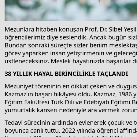
Mezunlara hitaben konuşan Prof. Dr. Sibel Yeşi
öğrencilerimiz diye seslendik. Ancak bugün siz
Bundan sonraki süreçte sizler benim meslektaşl
görev yaparken insan yetiştirmenin ve gelece
üstleneceksiniz. Meslek hayatınızda başarılar d
38 YILLIK HAYAL BİRİNCİLİKLE TAÇLANDI
Mezuniyet töreninin en dikkat çeken ve duygusal
Kazmaz'ın başarı hikâyesi oldu. Kazmaz, 1986 y
Eğitim Fakültesi Türk Dili ve Edebiyatı Eğitimi 
yumurtalık kanseri nedeniyle ara vermek zorun
Tedavi sürecinin ardından evlenerek çocuk ve to
boyunca canlı tuttu. 2022 yılında öğrenci affı