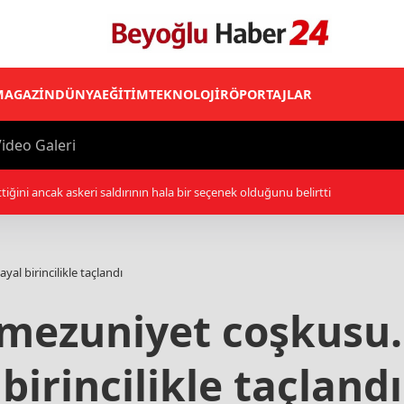
MAGAZİN
DÜNYA
EĞİTİM
TEKNOLOJİ
RÖPORTAJLAR
ideo Galeri
lliler, işgal altındaki Batı Şeria’daki saldırılarını sürdürdü
yal birincilikle taçlandı
mezuniyet coşkusu...
birincilikle taçlandı