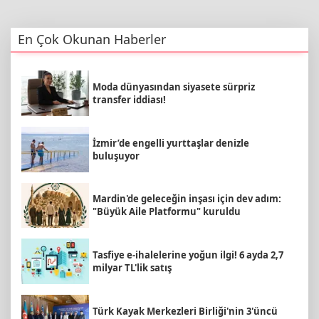
En Çok Okunan Haberler
Moda dünyasından siyasete sürpriz
transfer iddiası!
İzmir’de engelli yurttaşlar denizle
buluşuyor
Mardin'de geleceğin inşası için dev adım:
"Büyük Aile Platformu" kuruldu
Tasfiye e-ihalelerine yoğun ilgi! 6 ayda 2,7
milyar TL'lik satış
Türk Kayak Merkezleri Birliği'nin 3'üncü