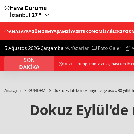
Hava Durumu
İstanbul
27 °
ANASAYFA
GÜNDEM
YAŞAM
SİYASET
EKONOMİ
SAĞLIK
SPOR
5 Ağustos 2026-Çarşamba
Yazarlar
Foto Galeri
V
SON
00:01 - Filistin topraklarını gasbeden İsrai
DAKİKA
Anasayfa
GÜNDEM
Dokuz Eylül'de mezuniyet coşkusu... 38 yıllık ha
Dokuz Eylül'de 