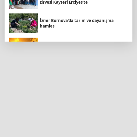
zirvesi Kayseri Erciyes'te
İzmir Bornova’da tarım ve dayanışma
hamlesi
Bugün yurt genelinde hava nasıl olacak?
Kayseri Talas'a yeni müze geliyor
Konya’da Lise Medeniyet Akademisi
yükseliyor
Kayseri Büyükşehir'den suyun geleceğine
yatırım