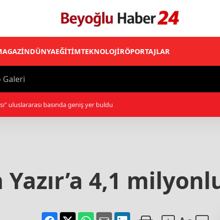
MAGAZİN
DÜNYA
EĞİTİM
TEKNOLOJİ
RÖPORTAJLAR
 Galeri
22:41 - AK Parti Genel Başkan Yardımcısı Zorlu: Bu anlaşmayl
 Yazır’a 4,1 milyonl