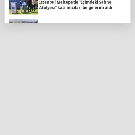
İstanbul Maltepe'de ''İçimdeki Sahne
Atölyesi'' katılımcıları belgelerini aldı
İzmir Körfezi'ne nefes aldıran operasyon...
Manda ve Bostanlı temizlendi
E-KİP’e Türkiye’nin Dijital Dönüşüm
Ödülü... Kamu kategorisinde zirvede
TÜGVA Kayseri, Memduh Büyükkılıç'ı
ağırladı
KAYTUR'dan Kayserililere büyük hizmetler