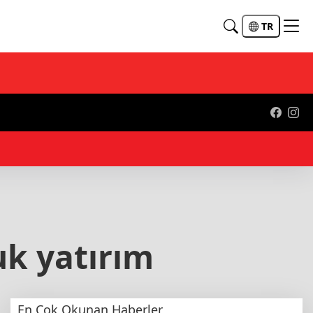
TR
a Türk dünyasının güney koridoru teminat altına alınıyor
uk yatırım
En Çok Okunan Haberler