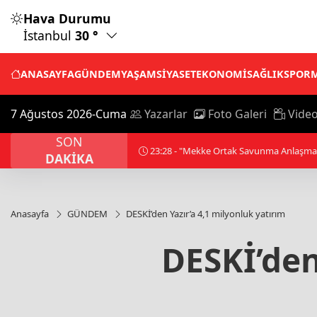
Hava Durumu
İstanbul
30 °
ANASAYFA
GÜNDEM
YAŞAM
SİYASET
EKONOMİ
SAĞLIK
SPOR
7 Ağustos 2026-Cuma
Yazarlar
Foto Galeri
Video
SON
DAKİKA
Anasayfa
GÜNDEM
DESKİ’den Yazır’a 4,1 milyonluk yatırım
DESKİ’den