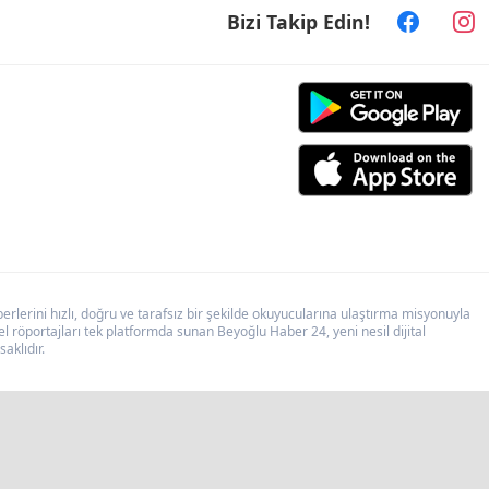
Bizi Takip Edin!
lerini hızlı, doğru ve tarafsız bir şekilde okuyucularına ulaştırma misyonuyla
 röportajları tek platformda sunan Beyoğlu Haber 24, yeni nesil dijital
aklıdır.