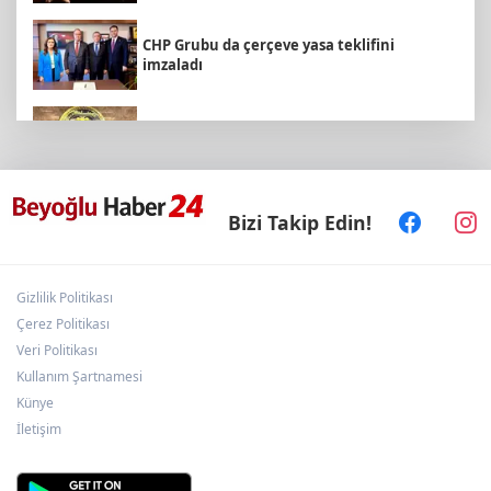
CHP Grubu da çerçeve yasa teklifini
imzaladı
15 Temmuz'un firari teröristi adliyeye sevk
edildi
“Bu Kampta Hayat Var” projesi özel
Bizi Takip Edin!
bireylere yaz tatili sunuyor
Gizlilik Politikası
Ankara’da karabuğdayın ilk hasadı yapıldı
Çerez Politikası
Veri Politikası
Kullanım Şartnamesi
Antalya Büyükşehir’den Kemer’e çevre
Künye
düzenleme
İletişim