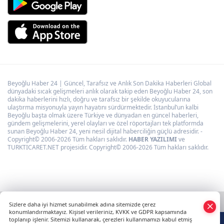
Beyoğlu Haber 24 | Güncel, Tarafsız ve Anlık Son Dakika Haberleri Global
dünyadaki sıcak gelişmeleri anlık olarak takip eden Beyoğlu Haber 24, son
dakika haberlerini hızlı, doğru ve tarafsız bir şekilde okuyucularına
ulaştırma misyonuyla yayın hayatını sürdürmektedir. İstanbul’un kalbi
Beyoğlu başta olmak üzere Türkiye ve dünyadan en güncel haberleri,
gündem gelişmelerini, yerel olayları ve özel röportajları tek platformda
sunan Beyoğlu Haber 24, yeni nesil dijital haberciliğin güçlü adresidir. -
Copyright© 2006-2026 Tüm hakları saklıdır.
HABER YAZILIMI
ve
TURKTICARET.NET projesidir. Copyright© 2006-2026 Tüm hakları saklıdır.
Sizlere daha iyi hizmet sunabilmek adına sitemizde çerez
konumlandırmaktayız. Kişisel verileriniz, KVKK ve GDPR kapsamında
toplanıp işlenir. Sitemizi kullanarak, çerezleri kullanmamızı kabul etmiş