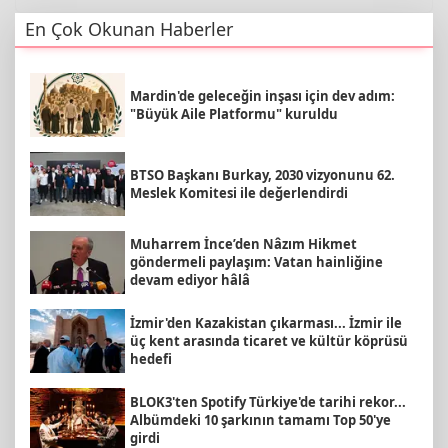
En Çok Okunan Haberler
Mardin'de geleceğin inşası için dev adım:
"Büyük Aile Platformu" kuruldu
BTSO Başkanı Burkay, 2030 vizyonunu 62.
Meslek Komitesi ile değerlendirdi
Muharrem İnce’den Nâzım Hikmet
göndermeli paylaşım: Vatan hainliğine
devam ediyor hâlâ
İzmir'den Kazakistan çıkarması... İzmir ile
üç kent arasında ticaret ve kültür köprüsü
hedefi
BLOK3'ten Spotify Türkiye'de tarihi rekor...
Albümdeki 10 şarkının tamamı Top 50'ye
girdi