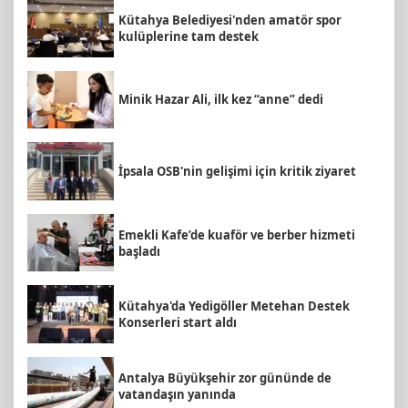
Kütahya Belediyesi'nden amatör spor
kulüplerine tam destek
Minik Hazar Ali, ilk kez “anne” dedi
İpsala OSB'nin gelişimi için kritik ziyaret
Emekli Kafe’de kuaför ve berber hizmeti
başladı
Kütahya'da Yedigöller Metehan Destek
Konserleri start aldı
Antalya Büyükşehir zor gününde de
vatandaşın yanında