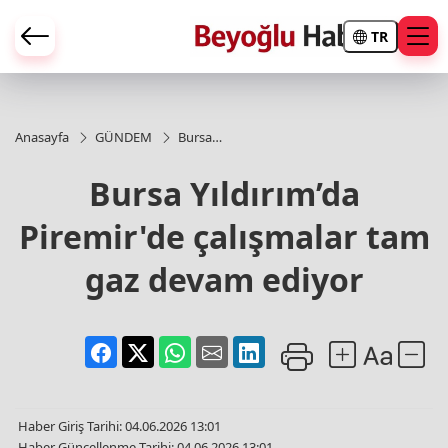
TR
Anasayfa
GÜNDEM
Bursa
Yıldırım’da
Piremir'de
Bursa Yıldırım’da
çalışmalar
tam gaz
Piremir'de çalışmalar tam
devam
ediyor
gaz devam ediyor
Haber Giriş Tarihi: 04.06.2026 13:01
Haber Güncellenme Tarihi: 04.06.2026 13:01