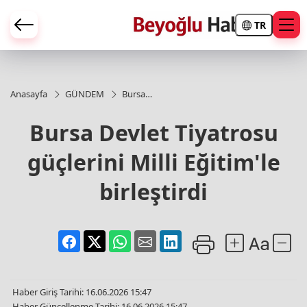
TR
Anasayfa
GÜNDEM
Bursa
Devlet
Tiyatrosu
Bursa Devlet Tiyatrosu
güçlerini
Milli
güçlerini Milli Eğitim'le
Eğitim'le
birleştirdi
birleştirdi
Haber Giriş Tarihi: 16.06.2026 15:47
Haber Güncellenme Tarihi: 16.06.2026 15:47