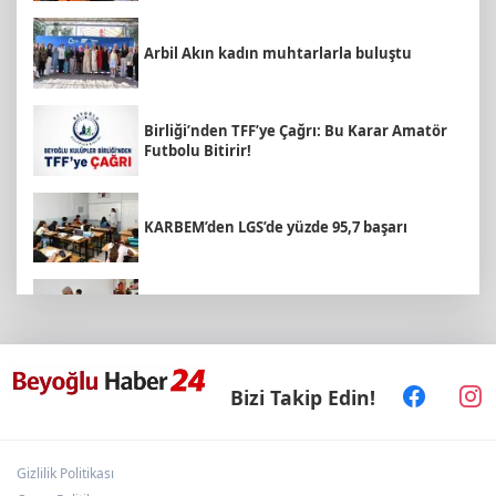
Arbil Akın kadın muhtarlarla buluştu
Birliği’nden TFF’ye Çağrı: Bu Karar Amatör
Futbolu Bitirir!
KARBEM’den LGS’de yüzde 95,7 başarı
Emekli Kafe’de kuaför ve berber hizmeti
başladı
Denizli'de 160 milyon TL’lik alt ve üstyapı
Bizi Takip Edin!
yatırımı
Gizlilik Politikası
Turhan Çömez hakkında 'halkı yanıltıcı