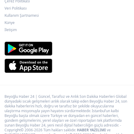
bilgiyi yayma' soruşturması
Çerez Politikası
Veri Politikası
Kullanım Şartnamesi
Çocuk adalet sisteminde yeni dönem
Künye
İletişim
Beyoğlu Haber 24 | Güncel, Tarafsız ve Anlık Son Dakika Haberleri Global
dünyadaki sıcak gelişmeleri anlık olarak takip eden Beyoğlu Haber 24, son
dakika haberlerini hızlı, doğru ve tarafsız bir şekilde okuyucularına
ulaştırma misyonuyla yayın hayatını sürdürmektedir. İstanbul’un kalbi
Beyoğlu başta olmak üzere Türkiye ve dünyadan en güncel haberleri,
gündem gelişmelerini, yerel olayları ve özel röportajları tek platformda
sunan Beyoğlu Haber 24, yeni nesil dijital haberciliğin güçlü adresidir. -
Copyright© 2006-2026 Tüm hakları saklıdır.
HABER YAZILIMI
ve