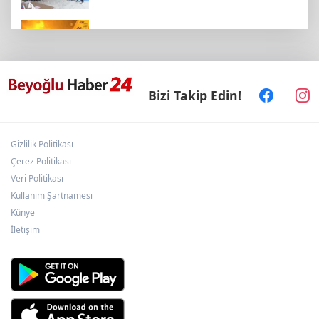
Bugün yurt genelinde hava nasıl olacak?
Bizi Takip Edin!
Kayseri Talas'a yeni müze geliyor
Gizlilik Politikası
Tasfiye e-ihalelerine yoğun ilgi! 6 ayda 2,7
milyar TL'lik satış
Çerez Politikası
Veri Politikası
Kullanım Şartnamesi
Kutlu Parti ilk olağan kurultayını yaptı...
Künye
Yusuf Halaçoğlu yeniden Genel Başkan
İletişim