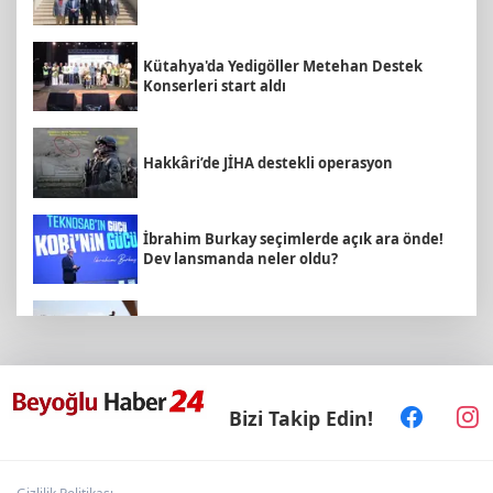
Kütahya'da Yedigöller Metehan Destek
Konserleri start aldı
Hakkâri’de JİHA destekli operasyon
İbrahim Burkay seçimlerde açık ara önde!
Dev lansmanda neler oldu?
Antalya Büyükşehir zor gününde de
vatandaşın yanında
Emekli Kafe’de kuaför ve berber hizmeti
Bizi Takip Edin!
başladı