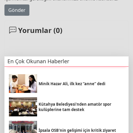
Gönder
Yorumlar (
0
)
En Çok Okunan Haberler
Minik Hazar Ali, ilk kez “anne” dedi
Kütahya Belediyesi'nden amatör spor
kulüplerine tam destek
İpsala OSB'nin gelişimi için kritik ziyaret