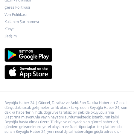
Gizlilik Politikası
ATA Çiftliği’nde karabuğday hasadı başladı
Çerez Politikası
Veri Politikası
Kullanım Şartnamesi
KARBEM’den LGS’de yüzde 95,7 başarı
Künye
İletişim
Beyoğlu Haber 24 | Güncel, Tarafsız ve Anlık Son Dakika Haberleri Global
dünyadaki sıcak gelişmeleri anlık olarak takip eden Beyoğlu Haber 24, son
dakika haberlerini hızlı, doğru ve tarafsız bir şekilde okuyucularına
ulaştırma misyonuyla yayın hayatını sürdürmektedir. İstanbul’un kalbi
Beyoğlu başta olmak üzere Türkiye ve dünyadan en güncel haberleri,
gündem gelişmelerini, yerel olayları ve özel röportajları tek platformda
sunan Beyoğlu Haber 24, yeni nesil dijital haberciliğin güçlü adresidir. -