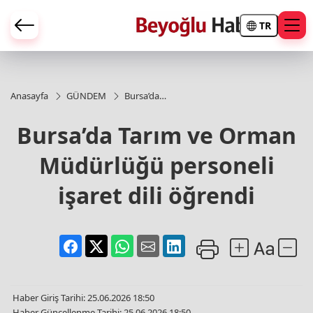
TR
Anasayfa
GÜNDEM
Bursa’da
Tarım ve
Orman
Bursa’da Tarım ve Orman
Müdürlüğü
personeli
Müdürlüğü personeli
işaret dili
öğrendi
işaret dili öğrendi
Haber Giriş Tarihi: 25.06.2026 18:50
Haber Güncellenme Tarihi: 25.06.2026 18:50