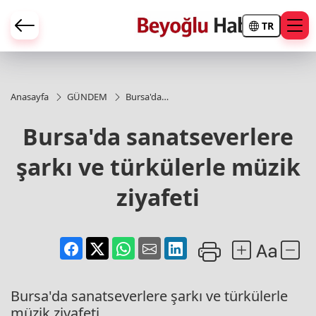
TR
Anasayfa
GÜNDEM
Bursa'da
sanatseverlere
şarkı ve
Bursa'da sanatseverlere
türkülerle
müzik ziyafeti
şarkı ve türkülerle müzik
ziyafeti
Bursa'da sanatseverlere şarkı ve türkülerle
müzik ziyafeti