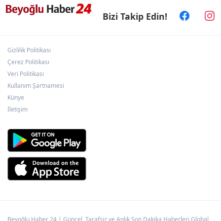
Bizi Takip Edin!
Balıkesir’de kıyılar anlık takip ediliyor
Gizlilik Politikası
Ömer Çelik: 2 yıllık çalışmanın en önemli
aşamasındayız
Çerez Politikası
Veri Politikası
Kullanım Şartnamesi
Erzurum’da “Sen Yeter ki Gülümse”
Künye
farkındalığı
İletişim
Beyoğlu Haber 24 | Güncel, Tarafsız ve Anlık Son Dakika Haberleri Global