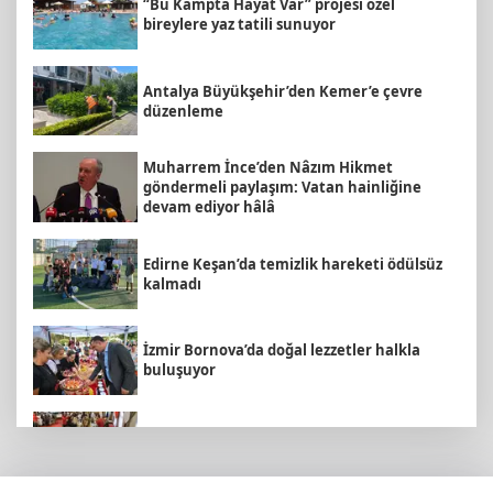
“Bu Kampta Hayat Var” projesi özel
bireylere yaz tatili sunuyor
Antalya Büyükşehir’den Kemer’e çevre
düzenleme
Muharrem İnce’den Nâzım Hikmet
göndermeli paylaşım: Vatan hainliğine
devam ediyor hâlâ
Edirne Keşan’da temizlik hareketi ödülsüz
kalmadı
İzmir Bornova’da doğal lezzetler halkla
buluşuyor
MEB ve Türk Kızılay'dan Çocuklara Yönelik
Afet Farkındalık Çalıştayı