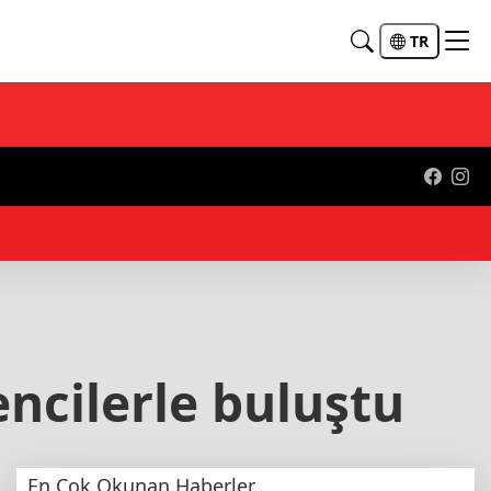
TR
10:
ncilerle buluştu
En Çok Okunan Haberler