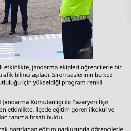
ı etkinlikte, jandarma ekipleri öğrencilerle bir
fik bilinci aşıladı. Siren seslerinin bu kez
utluluğu için yükseldiği program renkli
İl Jandarma Komutanlığı ile Pazaryeri İlçe
n etkinlikte, ilçede eğitim gören ilkokul ve
dan tanıma fırsatı buldu.
rak hazırlanan eğitim parkurunda öğrencilerle