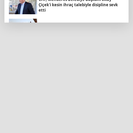
Çiçek'i kesin ihraç talebiyle disipline sevk
etti
Antalya'da yangın sonrası çiftçilere sera
naylonu desteği
Türk mühendis Polatkan, DARPA Lift
Challenge'da finale kaldı
Edirne'de Altınyazı Karasaz Sulama
Kooperatifi'ne güçlü takviye
Ankara'da uyuşturucu ve fuhuş 8 gözaltı