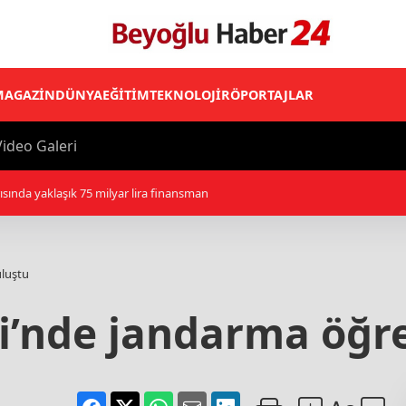
MAGAZİN
DÜNYA
EĞİTİM
TEKNOLOJİ
RÖPORTAJLAR
ideo Galeri
kamyonete çarptı, 1 kişi öldü, 15 kişi yaralandı
uluştu
ri’nde jandarma öğre