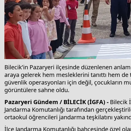
Bilecik’in Pazaryeri ilçesinde düzenlenen anlaml
araya gelerek hem mesleklerini tanıttı hem de tra
güvenlik operasyonları için değil, çocukların m
görüntülere sahne oldu.
Pazaryeri Gündem / BİLECİK (İGFA) -
Bilecik 
Jandarma Komutanlığı tarafından gerçekleştirile
ortaokul öğrencileri jandarma teşkilatını yakın
İlçe Jandarma Komutanlığı bahçesinde özel ola