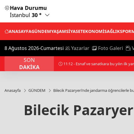
Hava Durumu
İstanbul
30 °
ANASAYFA
GÜNDEM
YAŞAM
SİYASET
EKONOMİ
SAĞLIK
SPOR
8 Ağustos 2026-Cumartesi
Yazarlar
Foto Galeri
V
SON
10:45 - Afyonkarahisar'da yolcu otobüsü 
DAKİKA
Anasayfa
GÜNDEM
Bilecik Pazaryeri’nde jandarma öğrencilerle b
Bilecik Pazarye