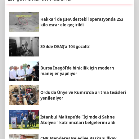
Hakkari'de JİHA destekli operasyonda 253
kilo esrar ele geçirildi
30 ilde DEAŞ'a 104 gözaltı!
Bursa İnegöl’de binicilik için modern
manejler yapılıyor
Ordu'da Ünye ve Kumru’da arıtma tesisleri
yenileniyor
İstanbul Maltepe'de ''İçimdeki Sahne
Atölyesi'' katılımcıları belgelerini aldı
CHP, Menderes Belediye Başkanı İlkay