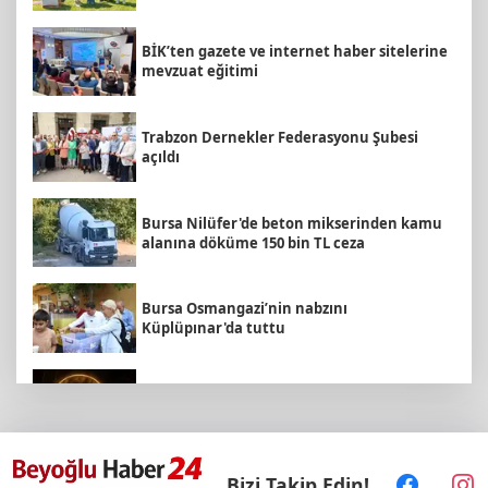
BİK’ten gazete ve internet haber sitelerine
mevzuat eğitimi
Trabzon Dernekler Federasyonu Şubesi
açıldı
Bursa Nilüfer'de beton mikserinden kamu
alanına döküme 150 bin TL ceza
Bursa Osmangazi’nin nabzını
Küplüpınar'da tuttu
Ormanya’da doğanın farklı yüzü
Sakarya’da 3 mahalleye daha sportif
Bizi Takip Edin!