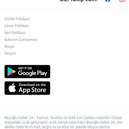
yatırım
Gizlilik Politikası
Batman Sason'un köy yollarında yama
çalışmaları sürüyor
Çerez Politikası
Veri Politikası
Kullanım Şartnamesi
Depremde hasar görmüştü... Malatya
Künye
Arkeoloji Müzesi yenilendi
İletişim
Beyoğlu Haber 24 | Güncel, Tarafsız ve Anlık Son Dakika Haberleri Global
dünyadaki sıcak gelişmeleri anlık olarak takip eden Beyoğlu Haber 24, son
dakika haberlerini hızlı, doğru ve tarafsız bir şekilde okuyucularına