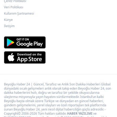
kalmadı
Çerez Politikası
Veri Politikası
Kullanım Şartnamesi
Malatya Büyükşehir’den Hekimhan’a dev
Künye
yatırım
İletişim
Beyoğlu Haber 24 | Güncel, Tarafsız ve Anlık Son Dakika Haberleri Global
dünyadaki sıcak gelişmeleri anlık olarak takip eden Beyoğlu Haber 24, son
dakika haberlerini hızlı, doğru ve tarafsız bir şekilde okuyucularına
ulaştırma misyonuyla yayın hayatını sürdürmektedir. İstanbul’un kalbi
Beyoğlu başta olmak üzere Türkiye ve dünyadan en güncel haberleri,
gündem gelişmelerini, yerel olayları ve özel röportajları tek platformda
sunan Beyoğlu Haber 24, yeni nesil dijital haberciliğin güçlü adresidir. -
Copyright© 2006-2026 Tüm hakları saklıdır.
HABER YAZILIMI
ve