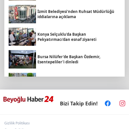
İzmit Belediyesi'nden Ruhsat Müdürlüğü
iddialarına açıklama
Konya Selçuklu'da Başkan
Pekyatırmacı'dan esnaf ziyareti
Bursa Nilüfer'de Başkan Özdemir,
Esentepeliler’i dinledi
Daha yeşil Milas için yoğun çalışma
Sakarya Büyükşehir'den çocuklara yaz
Bizi Takip Edin!
neşesi
Gizlilik Politikası
Edirne Keşan’da temizlik hareketi ödülsüz