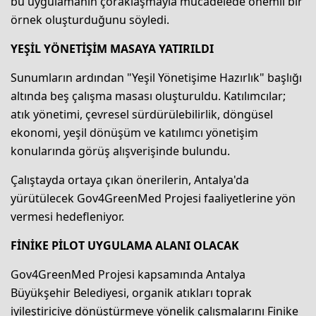
bu uygulamanın çoraklaşmayla mücadelede önemli bir
örnek oluşturduğunu söyledi.
YEŞİL YÖNETİŞİM MASAYA YATIRILDI
Sunumların ardından "Yeşil Yönetişime Hazırlık" başlığı
altında beş çalışma masası oluşturuldu. Katılımcılar;
atık yönetimi, çevresel sürdürülebilirlik, döngüsel
ekonomi, yeşil dönüşüm ve katılımcı yönetişim
konularında görüş alışverişinde bulundu.
Çalıştayda ortaya çıkan önerilerin, Antalya'da
yürütülecek Gov4GreenMed Projesi faaliyetlerine yön
vermesi hedefleniyor.
FİNİKE PİLOT UYGULAMA ALANI OLACAK
Gov4GreenMed Projesi kapsamında Antalya
Büyükşehir Belediyesi, organik atıkları toprak
iyileştiriciye dönüştürmeye yönelik çalışmalarını Finike