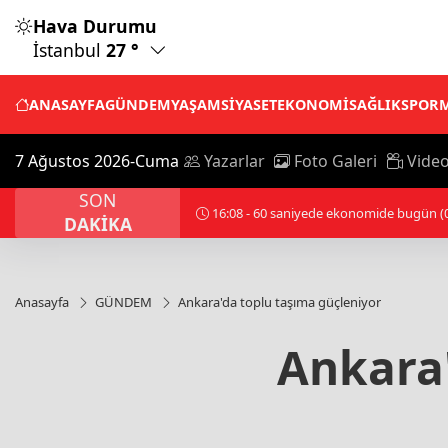
Hava Durumu
İstanbul
27 °
ANASAYFA
GÜNDEM
YAŞAM
SİYASET
EKONOMİ
SAĞLIK
SPOR
7 Ağustos 2026-Cuma
Yazarlar
Foto Galeri
Video
SON
DAKİKA
Anasayfa
GÜNDEM
Ankara'da toplu taşıma güçleniyor
Ankara'