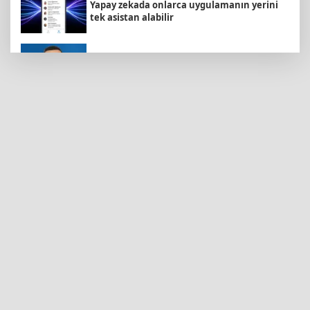
Yapay zekada onlarca uygulamanın yerini
tek asistan alabilir
BNP Paribas Cardif Türkiye'nin İç Denetim
Direktörü Mustafa Güneş oldu
Carettalar yeni sezona hırslı başladı
Türkiye ile Vietnam arasında 'hava'da yeni
dönem... Sefer kapasitesi artırıldı
İstanbul İtfaiyesi’nden yangın riskine karşı
videolu uyarı