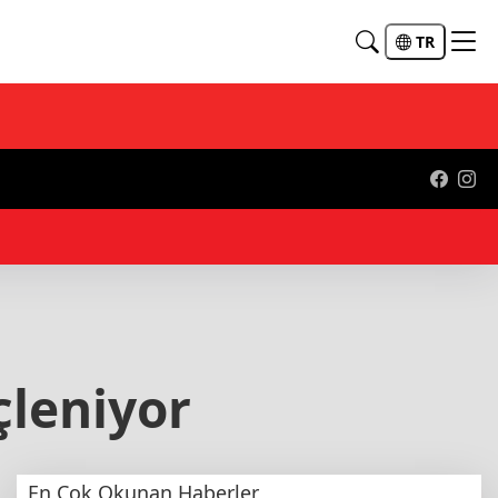
TR
çi kayıtları başladı
çleniyor
En Çok Okunan Haberler