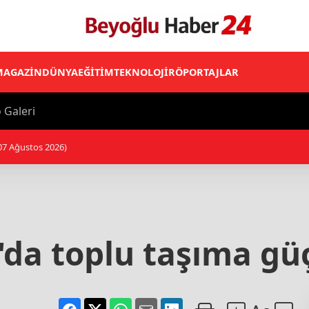
MAGAZİN
DÜNYA
EĞİTİM
TEKNOLOJİ
RÖPORTAJLAR
 Galeri
16:58 - TEKNOFEST Mavi Vatan ziyaret
da toplu taşıma gü