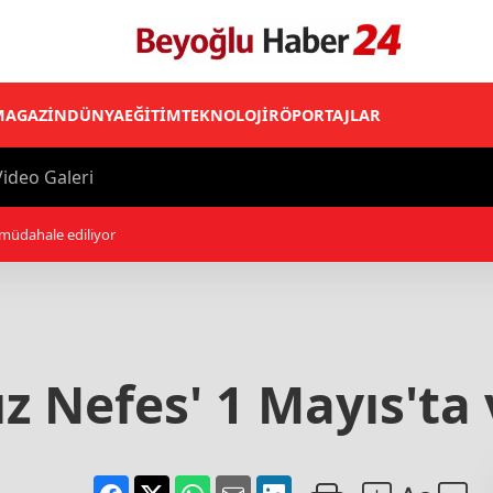
MAGAZİN
DÜNYA
EĞİTİM
TEKNOLOJİ
RÖPORTAJLAR
ideo Galeri
 müdahale ediliyor
ız Nefes' 1 Mayıs'ta