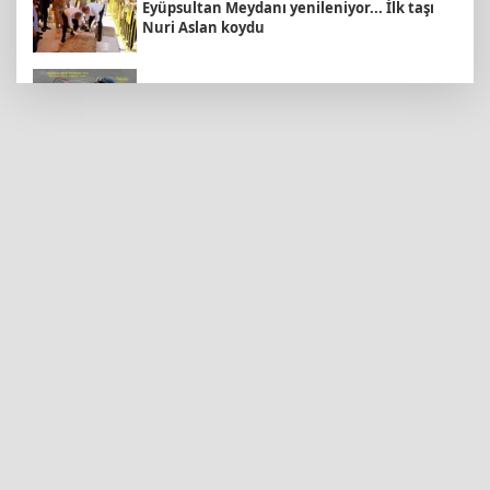
Eyüpsultan Meydanı yenileniyor... İlk taşı
Nuri Aslan koydu
Hakkâri’de JİHA destekli operasyon
Keşan'da 177 milyon liralık yeni Hükümet
Konağı'nın temeli atıldı
Kütahya'da Yedigöller Metehan Destek
Konserleri start aldı
İstanbul Maltepe’de çocuklar kitapların
renkli dünyasında