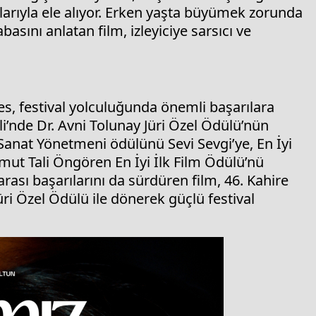
rıyla ele alıyor. Erken yaşta büyümek zorunda
ını anlatan film, izleyiciye sarsıcı ve
s, festival yolculuğunda önemli başarılara
ali’nde Dr. Avni Tolunay Jüri Özel Ödülü’nün
 Sanat Yönetmeni ödülünü Sevi Sevgi’ye, En İyi
t Tali Öngören En İyi İlk Film Ödülü’nü
ası başarılarını da sürdüren film, 46. Kahire
üri Özel Ödülü ile dönerek güçlü festival