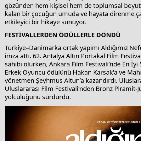
gözünden hem kişisel hem de toplumsal boyutla
kalan bir çocuğun umuda ve hayata direnme çabas
etkileyici bir hikaye sunuyor.
FESTİVALLERDEN ÖDÜLLERLE DÖNDÜ
Türkiye–Danimarka ortak yapımı Aldığımız Nefe
imza attı. 62. Antalya Altın Portakal Film Festiv
sahibi olurken, Ankara Film Festivali’nde En İyi
Erkek Oyuncu ödülünü Hakan Karsak’a ve Mahmu
yönetmen Şeyhmus Altun’a kazandırdı. Uluslarar
Uluslararası Film Festivali’nden Bronz Piramit-J
yolculuğunu sürdürdü.