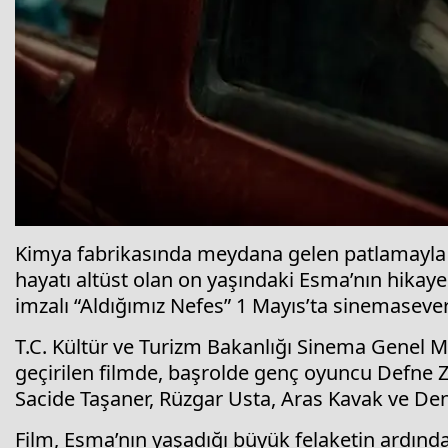
Kimya fabrikasında meydana gelen patlamayla 
hayatı altüst olan on yaşındaki Esma’nın hika
imzalı “Aldığımız Nefes” 1 Mayıs’ta sinemasever
T.C. Kültür ve Turizm Bakanlığı Sinema Genel 
geçirilen filmde, başrolde genç oyuncu Defne 
Sacide Taşaner, Rüzgar Usta, Aras Kavak ve De
Film, Esma’nın yaşadığı büyük felaketin ardınd