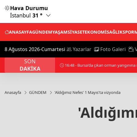
Hava Durumu
İstanbul
31 °
ANASAYFA
GÜNDEM
YAŞAM
SİYASET
EKONOMİ
SAĞLIK
SPOR
8 Ağustos 2026-Cumartesi
Yazarlar
Foto Galeri
V
SON
16:48 - Bursa'da çıkan orman yangınına
DAKİKA
Anasayfa
GÜNDEM
'Aldığımız Nefes' 1 Mayıs'ta vizyonda
'Aldığım