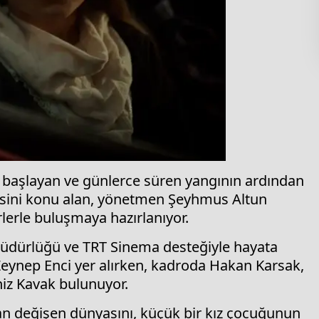
başlayan ve günlerce süren yangının ardından
yesini konu alan, yönetmen Şeyhmus Altun
lerle buluşmaya hazırlanıyor.
Müdürlüğü ve TRT Sinema desteğiyle hayata
Zeynep Enci yer alırken, kadroda Hakan Karsak,
niz Kavak bulunuyor.
an değişen dünyasını, küçük bir kız çocuğunun