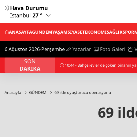
Hava Durumu
İstanbul
27 °
ANASAYFA
GÜNDEM
YAŞAM
SİYASET
EKONOMİ
SAĞLIK
SPOR
6 Ağustos 2026-Perşembe
Yazarlar
Foto Galeri
V
SON
11:18 - ABD'de jalapeno biberler
DAKİKA
Anasayfa
GÜNDEM
69 ilde uyuşturucu operasyonu
69 il