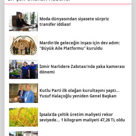
Moda dünyasından siyasete sürpriz
transfer iddiası!
Mardin'de geleceğin inşası için dev adım:
"Büyük Aile Platformu" kuruldu
İzmir Narlıdere Zabıtası'nda yaka kamerası
dönemi
Kutlu Parti ilk olağan kurultayını yaptı...
Yusuf Halaçoğlu yeniden Genel Başkan
İpsala'da çeltik üretim maliyeti rekor
seviyede... 1 kilogram maliyeti 47,26 TL oldu