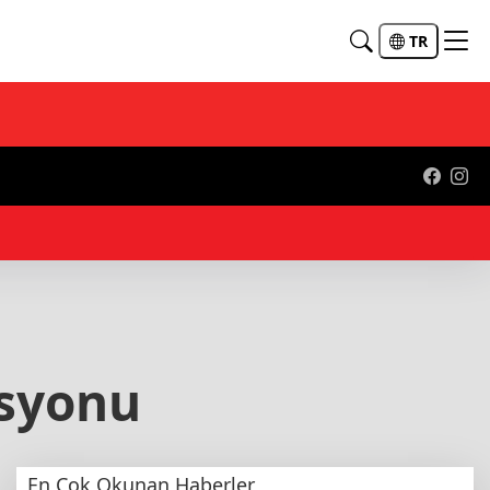
TR
asyonu
En Çok Okunan Haberler