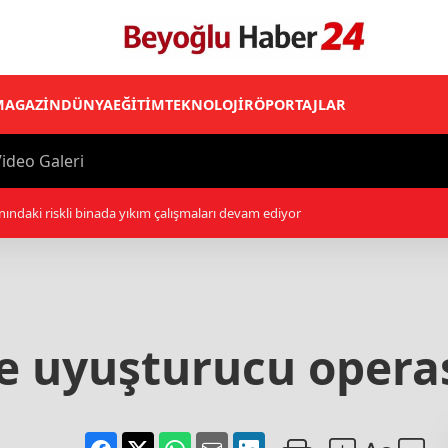
MAGAZİN
DÜNYA
EĞİTİM
TEKNOLOJİ
RÖPORTAJLAR
ideo Galeri
inden kaynaklandığı düşünülen salmonella salgını 27 eyalete yayıldı
de uyuşturucu oper