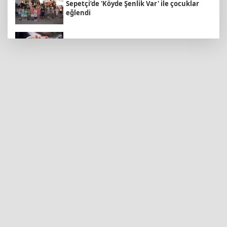
Sepetçi’de 'Köyde Şenlik Var' ile çocuklar
eğlendi
İzmir'de emekli destekleri güçlendirildi...
Kira ve alışveriş yardımı 4 bin TL’ye çıkarıldı
Karacabey'de 38 bin 850 dekar arazi
modern sulamaya kavuşuyor
İzmir'de zeybek topluluğu 500 kişiye ulaştı
Çocuk güvenliği için son toplantı yapıldı