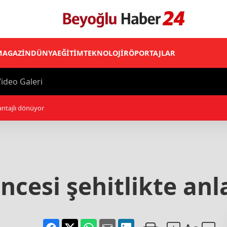
MAGAZİN
DÜNYA
EĞİTİM
TEKNOLOJİ
RÖPORTAJLAR
ideo Galeri
cesi şehitlikte an