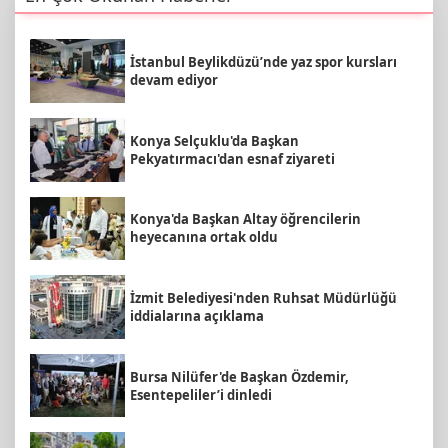
İstanbul Beylikdüzü’nde yaz spor kursları
devam ediyor
Konya Selçuklu'da Başkan
Pekyatırmacı'dan esnaf ziyareti
Konya'da Başkan Altay öğrencilerin
heyecanına ortak oldu
İzmit Belediyesi'nden Ruhsat Müdürlüğü
iddialarına açıklama
Bursa Nilüfer'de Başkan Özdemir,
Esentepeliler’i dinledi