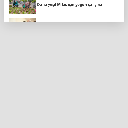
Daha yeşil Milas için yoğun çalışma
Malatya Büyükşehir’den Hekimhan’a dev
yatırım
İzmir Bornova’da doğal lezzetler halkla
buluşuyor
SpaceX'ten Ay'a çarpma açıklaması:
Sorumlu uzay operasyonları için çalışıyoruz
Edirne Keşan’da temizlik hareketi ödülsüz
kalmadı