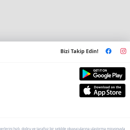
Bizi Takip Edin!
lerini hızlı, doğru ve tarafsız bir şekilde okuyucularına ulaştırma misyonuyla