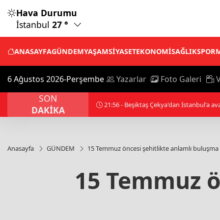
Hava Durumu
İstanbul
27 °
ANASAYFA
GÜNDEM
YAŞAM
SİYASET
EKONOMİ
SAĞLIK
SPOR
6 Ağustos 2026-Perşembe
Yazarlar
Foto Galeri
V
SON
21:56 - Beşiktaş tek golle kazandı
DAKİKA
Anasayfa
GÜNDEM
15 Temmuz öncesi şehitlikte anlamlı buluşma
15 Temmuz ön