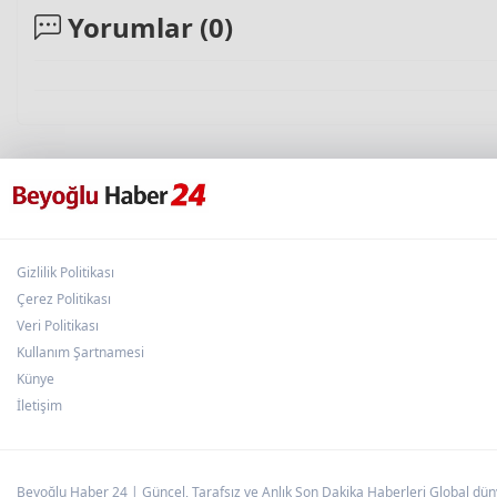
Yorumlar (
0
)
Gizlilik Politikası
Çerez Politikası
Veri Politikası
Kullanım Şartnamesi
Künye
İletişim
Beyoğlu Haber 24 | Güncel, Tarafsız ve Anlık Son Dakika Haberleri Global dünya