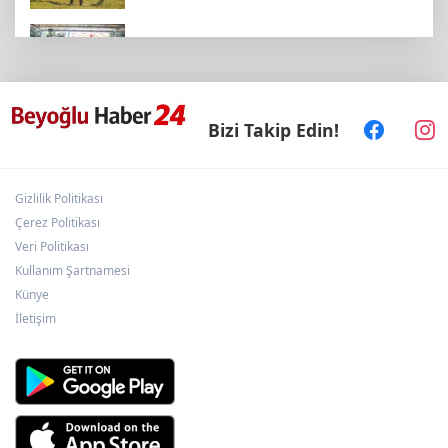
Balıkesir’de kadın muhtarlar dayanışma
kahvaltısında
Bizi Takip Edin!
“Kocaeli Müze” yeni web sitesiyle yayında
Gizlilik Politikası
Ankara'da uyuşturucu ve fuhuş 8 gözaltı
Çerez Politikası
Veri Politikası
Kullanım Şartnamesi
Bursa Yıldırım'da Erguvan Bayramı
Künye
minyatürle geleceğe taşınacak
İletişim