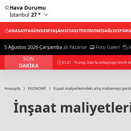
Hava Durumu
İstanbul
27 °
ANASAYFA
GÜNDEM
YAŞAM
SİYASET
EKONOMİ
SAĞLIK
SPOR
5 Ağustos 2026-Çarşamba
Yazarlar
Foto Galeri
V
SON
00:01 - Filistin topraklarını gasbeden İsrai
DAKİKA
Anasayfa
EKONOMİ
İnşaat maliyetlerindeki artış malzemeyi geride
İnşaat maliyetler