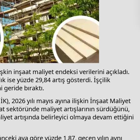
şkin inşaat maliyet endeksi verilerini açıkladı.
k ise yüzde 29,84 artış gösterdi. İşçilik
 geride bıraktı.
K), 2026 yılı mayıs ayına ilişkin İnşaat Maliyet
şaat sektöründe maliyet artışlarının sürdüğünü,
liyet artışında belirleyici olmaya devam ettiğini
nceki aya göre yüzde 1,87, geçen yılın aynı