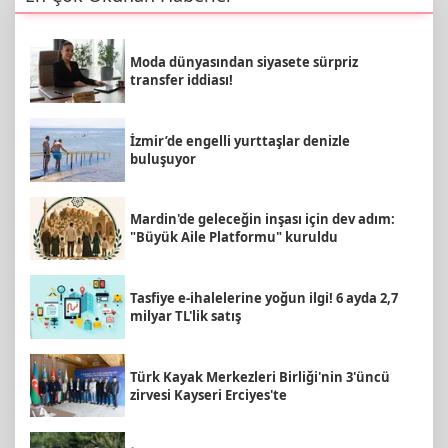
Moda dünyasından siyasete sürpriz
transfer iddiası!
İzmir’de engelli yurttaşlar denizle
buluşuyor
Mardin'de geleceğin inşası için dev adım:
"Büyük Aile Platformu" kuruldu
Tasfiye e-ihalelerine yoğun ilgi! 6 ayda 2,7
milyar TL'lik satış
Türk Kayak Merkezleri Birliği'nin 3'üncü
zirvesi Kayseri Erciyes'te