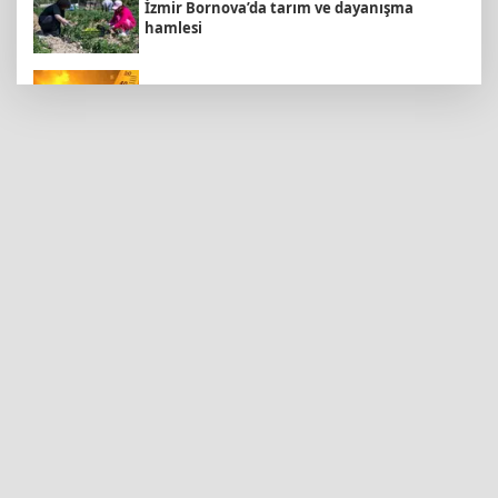
İzmir Bornova’da tarım ve dayanışma
hamlesi
Bugün yurt genelinde hava nasıl olacak?
Kayseri Talas'a yeni müze geliyor
Konya’da Lise Medeniyet Akademisi
yükseliyor
Kayseri Büyükşehir'den suyun geleceğine
yatırım