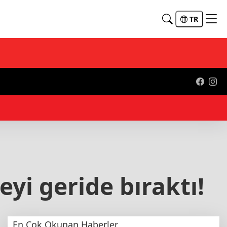
TR
21:
yi geride bıraktı!
En Çok Okunan Haberler