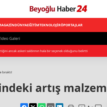
MAGAZİN
DÜNYA
EĞİTİM
TEKNOLOJİ
RÖPORTAJLAR
ideo Galeri
lliler, işgal altındaki Batı Şeria’daki saldırılarını sürdürdü
 bıraktı!
indeki artış malzeme