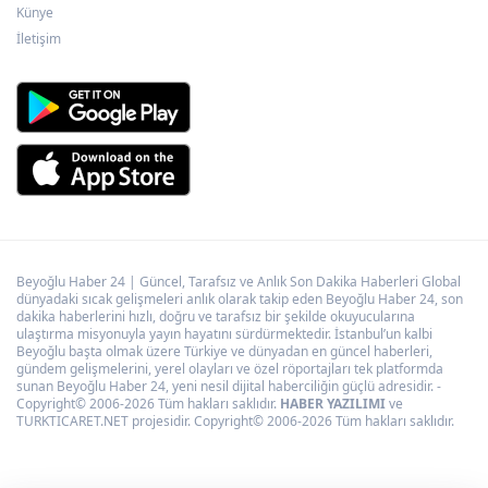
KAYTUR'dan Kayserililere büyük hizmetler
Künye
İletişim
Beyoğlu Haber 24 | Güncel, Tarafsız ve Anlık Son Dakika Haberleri Global
dünyadaki sıcak gelişmeleri anlık olarak takip eden Beyoğlu Haber 24, son
dakika haberlerini hızlı, doğru ve tarafsız bir şekilde okuyucularına
ulaştırma misyonuyla yayın hayatını sürdürmektedir. İstanbul’un kalbi
Beyoğlu başta olmak üzere Türkiye ve dünyadan en güncel haberleri,
gündem gelişmelerini, yerel olayları ve özel röportajları tek platformda
sunan Beyoğlu Haber 24, yeni nesil dijital haberciliğin güçlü adresidir. -
Copyright© 2006-2026 Tüm hakları saklıdır.
HABER YAZILIMI
ve
TURKTICARET.NET projesidir. Copyright© 2006-2026 Tüm hakları saklıdır.