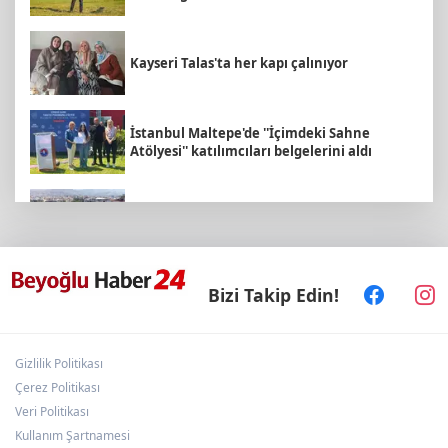
Kayseri Talas'ta her kapı çalınıyor
İstanbul Maltepe'de ''İçimdeki Sahne
Atölyesi'' katılımcıları belgelerini aldı
İzmir Körfezi'ne nefes aldıran operasyon...
Manda ve Bostanlı temizlendi
E-KİP’e Türkiye’nin Dijital Dönüşüm
Bizi Takip Edin!
Ödülü... Kamu kategorisinde zirvede
Gizlilik Politikası
TÜGVA Kayseri, Memduh Büyükkılıç'ı
ağırladı
Çerez Politikası
Veri Politikası
Kullanım Şartnamesi