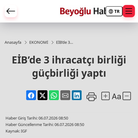
TR
Anasayfa
EKONOMİ
EİB’de 3
ihracatçı
birliği
EİB’de 3 ihracatçı birliği
güçbirliği
yaptı
güçbirliği yaptı
Haber Giriş Tarihi: 06.07.2026 08:50
Haber Güncellenme Tarihi: 06.07.2026 08:50
Kaynak: IGF