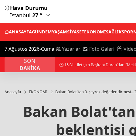
Hava Durumu
İstanbul
27 °
ANASAYFA
GÜNDEM
YAŞAM
SİYASET
EKONOMİ
SAĞLIK
SPOR
7 Ağustos 2026-Cuma
Yazarlar
Foto Galeri
Video
SON
15:56 - ABD Başkanı Trump, İran'ın anl
DAKİKA
Anasayfa
EKONOMİ
Bakan Bolat'tan 3. çeyrek değerlendirmesi... İ
Bakan Bolat'tan 
beklentisi 