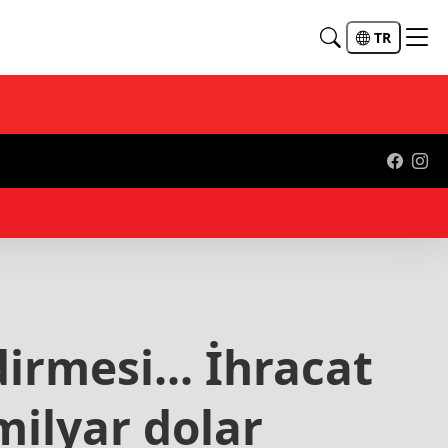
TR
15:
irmesi... İhracat
milyar dolar