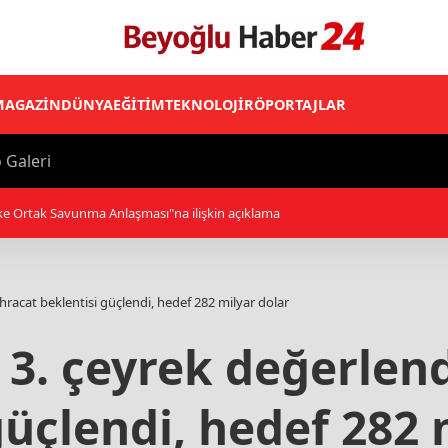
MAGAZİN
DÜNYA
EĞİTİM
TEKNOLOJİ
RÖPORTAJLAR
 Galeri
aşma yapmak istediğini savundu
hracat beklentisi güçlendi, hedef 282 milyar dolar
3. çeyrek değerlend
güçlendi, hedef 282 