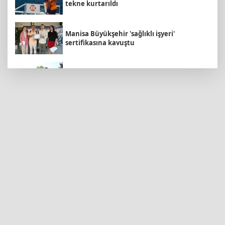
tekne kurtarıldı
Manisa Büyükşehir 'sağlıklı işyeri'
sertifikasına kavuştu
Bursa İnegöl’de binicilik için modern
manejler yapılıyor
Yapay zekada onlarca uygulamanın yerini
tek asistan alabilir
İMES OSB geleceğin sanayisini inşa ediyor!
Sanayinin geleceği İMES OSB'de konuşuldu
6 yıl önceki kaçak avın failleri tespit edildi!
5 yaban keçisi için ceza uygulandı