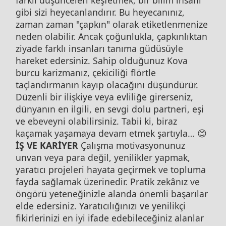
farklı düşünceleri keşfetmek, bir bilim insanı
gibi sizi heyecanlandırır. Bu heyecanınız,
zaman zaman "çapkın" olarak etiketlenmenize
neden olabilir. Ancak çoğunlukla, çapkınlıktan
ziyade farklı insanları tanıma güdüsüyle
hareket edersiniz. Sahip olduğunuz Kova
burcu karizmanız, çekiciliği flörtle
taçlandırmanın kayıp olacağını düşündürür.
Düzenli bir ilişkiye veya evliliğe girerseniz,
dünyanın en ilgili, en sevgi dolu partneri, eşi
ve ebeveyni olabilirsiniz. Tabii ki, biraz
kaçamak yaşamaya devam etmek şartıyla… 😊
İŞ VE KARİYER
Çalışma motivasyonunuz
unvan veya para değil, yenilikler yapmak,
yaratıcı projeleri hayata geçirmek ve topluma
fayda sağlamak üzerinedir. Pratik zekânız ve
öngörü yeteneğinizle alanda önemli başarılar
elde edersiniz. Yaratıcılığınızı ve yenilikçi
fikirlerinizi en iyi ifade edebileceğiniz alanlar