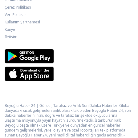
Çerez Politikası
Veri Politikası
Kullanım Şartnamesi
Künye
İletişim
Beyoğlu Haber 24 | Güncel, Tarafsız ve Anlık Son Dakika Haberleri Global
dünyadaki sıcak gelişmeleri anlık olarak takip eden Beyoğlu Haber 24, son
dakika haberlerini hızlı, doğru ve tarafsız bir şekilde okuyucularına
ulaştırma misyonuyla yayın hayatını sürdürmektedir. İstanbul’un kalbi
Beyoğlu başta olmak üzere Türkiye ve dünyadan en güncel haberleri,
gündem gelişmelerini, yerel olayları ve özel röportajları tek platformda
sunan Beyoğlu Haber 24, yeni nesil dijital haberciliğin güçlü adresidir. -