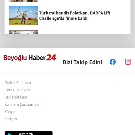
Türk mühendis Polatkan, DARPA Lift
Challenge'da finale kaldı
Balıkesir’de kadın muhtarlar dayanışma
kahvaltısında
Bizi Takip Edin!
“Kocaeli Müze” yeni web sitesiyle yayında
Gizlilik Politikası
Ankara'da uyuşturucu ve fuhuş 8 gözaltı
Çerez Politikası
Veri Politikası
Kullanım Şartnamesi
Bursa Yıldırım'da Erguvan Bayramı
Künye
minyatürle geleceğe taşınacak
İletişim