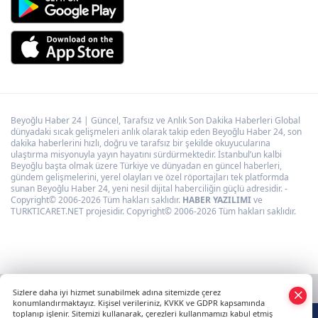
Beyoğlu Haber 24 | Güncel, Tarafsız ve Anlık Son Dakika Haberleri Global
dünyadaki sıcak gelişmeleri anlık olarak takip eden Beyoğlu Haber 24, son
dakika haberlerini hızlı, doğru ve tarafsız bir şekilde okuyucularına
ulaştırma misyonuyla yayın hayatını sürdürmektedir. İstanbul’un kalbi
Beyoğlu başta olmak üzere Türkiye ve dünyadan en güncel haberleri,
gündem gelişmelerini, yerel olayları ve özel röportajları tek platformda
sunan Beyoğlu Haber 24, yeni nesil dijital haberciliğin güçlü adresidir. -
Copyright© 2006-2026 Tüm hakları saklıdır.
HABER YAZILIMI
ve
TURKTICARET.NET projesidir. Copyright© 2006-2026 Tüm hakları saklıdır.
Sizlere daha iyi hizmet sunabilmek adına sitemizde çerez
konumlandırmaktayız. Kişisel verileriniz, KVKK ve GDPR kapsamında
toplanıp işlenir. Sitemizi kullanarak, çerezleri kullanmamızı kabul etmiş