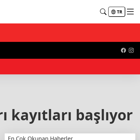
TR
11:
 kayıtları başlıyor
En Çok Okunan Haberler