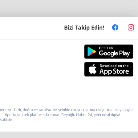
Bizi Takip Edin!
lerini hızlı, doğru ve tarafsız bir şekilde okuyucularına ulaştırma misyonuyla
 röportajları tek platformda sunan Beyoğlu Haber 24, yeni nesil dijital
aklıdır.