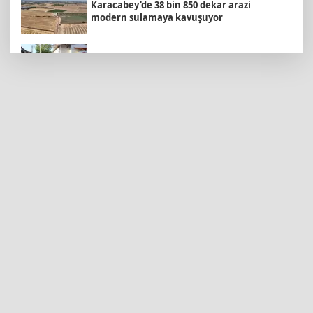
Karacabey'de 38 bin 850 dekar arazi
modern sulamaya kavuşuyor
Sepetçi’de 'Köyde Şenlik Var' ile çocuklar
eğlendi
Mersin’de yaz sıcaklarına limonlu serinlik
Doğu Anadolu'nun Şifa Merkezi... Pasinler
Termal Tesisleri yerli ve yabancı turistleri
ağırlıyor
Sokakta neler konuşuluyor? Kemal
Kılıçdaroğlu mu, Özgür Özel mi?