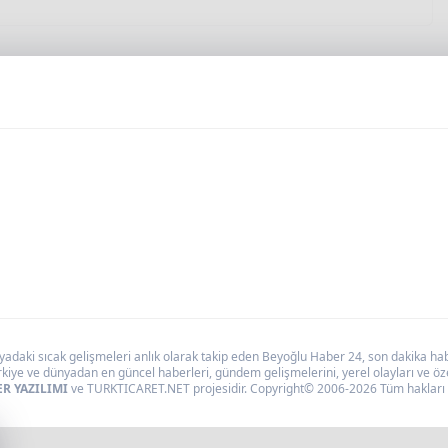
daki sıcak gelişmeleri anlık olarak takip eden Beyoğlu Haber 24, son dakika haber
kiye ve dünyadan en güncel haberleri, gündem gelişmelerini, yerel olayları ve özel
R YAZILIMI
ve TURKTICARET.NET projesidir. Copyright© 2006-2026 Tüm hakları s