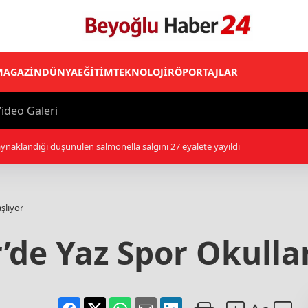
MAGAZİN
DÜNYA
EĞİTİM
TEKNOLOJİ
RÖPORTAJLAR
ideo Galeri
ynaklandığı düşünülen salmonella salgını 27 eyalete yayıldı
aşlıyor
’de Yaz Spor Okulları