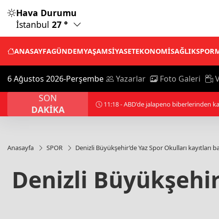
Hava Durumu
İstanbul
27 °
ANASAYFA
GÜNDEM
YAŞAM
SİYASET
EKONOMİ
SAĞLIK
SPOR
6 Ağustos 2026-Perşembe
Yazarlar
Foto Galeri
V
SON
11:18 - ABD'de jalapeno biberlerinden ka
DAKİKA
Anasayfa
SPOR
Denizli Büyükşehir’de Yaz Spor Okulları kayıtları b
Denizli Büyükşehir