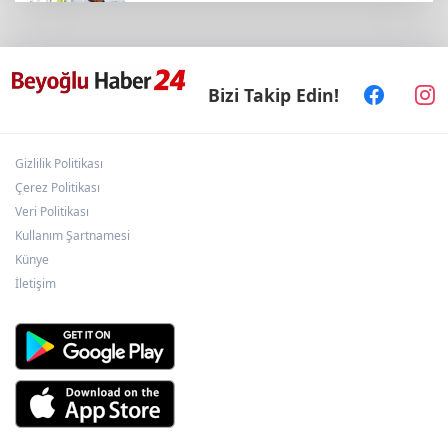
Ankara Keçiören'de Yaz Kur'an kurslarına
ikram desteği
Bizi Takip Edin!
Konya'da Bisiklet Festivali heyecanı başladı
Gizlilik Politikası
Ankara'da uyuşturucu ve fuhuş 8 gözaltı
Çerez Politikası
Veri Politikası
Kullanım Şartnamesi
Akdeniz'de 4,1 büyüklüğünde deprem
Künye
İletişim