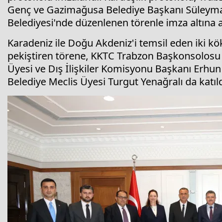
Genç ve Gazimağusa Belediye Başkanı Süleyma
Belediyesi'nde düzenlenen törenle imza altına a
Karadeniz ile Doğu Akdeniz'i temsil eden iki kö
pekiştiren törene, KKTC Trabzon Başkonsolosu
Üyesi ve Dış İlişkiler Komisyonu Başkanı Erhun 
Belediye Meclis Üyesi Turgut Yenağralı da katıld