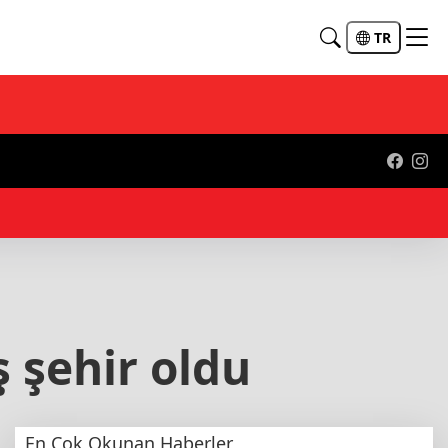
TR
00
 şehir oldu
En Çok Okunan Haberler