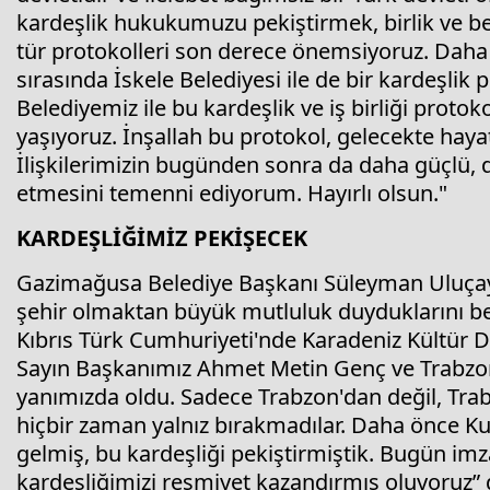
kardeşlik hukukumuzu pekiştirmek, birlik ve b
tür protokolleri son derece önemsiyoruz. Daha
sırasında İskele Belediyesi ile de bir kardeşli
Belediyemiz ile bu kardeşlik ve iş birliği pro
yaşıyoruz. İnşallah bu protokol, gelecekte hayata 
İlişkilerimizin bugünden sonra da daha güçlü, d
etmesini temenni ediyorum. Hayırlı olsun."
KARDEŞLİĞİMİZ PEKİŞECEK
Gazimağusa Belediye Başkanı Süleyman Uluçay 
şehir olmaktan büyük mutluluk duyduklarını beli
Kıbrıs Türk Cumhuriyeti'nde Karadeniz Kültür De
Sayın Başkanımız Ahmet Metin Genç ve Trabzo
yanımızda oldu. Sadece Trabzon'dan değil, Trab
hiçbir zaman yalnız bırakmadılar. Daha önce Ku
gelmiş, bu kardeşliği pekiştirmiştik. Bugün im
kardeşliğimizi resmiyet kazandırmış oluyoruz” 