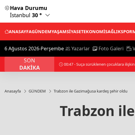
Hava Durumu
İstanbul
30 °
ANASAYFA
GÜNDEM
YAŞAM
SİYASET
EKONOMİ
SAĞLIK
SPOR
6 Ağustos 2026-Perşembe
Yazarlar
Foto Galeri
V
SON
00:57 - Suudi Arabistan öncülüğündeki Ar
DAKİKA
Anasayfa
GÜNDEM
Trabzon ile Gazimağusa kardeş şehir oldu
Trabzon il