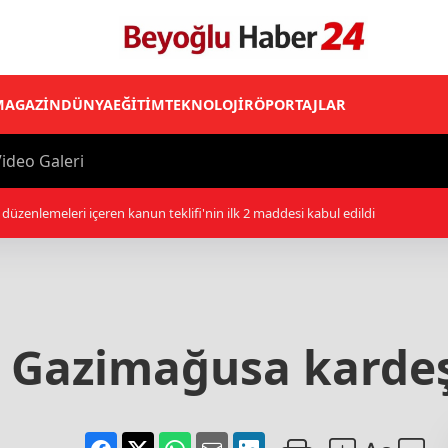
MAGAZİN
DÜNYA
EĞİTİM
TEKNOLOJİ
RÖPORTAJLAR
ideo Galeri
ap Koalisyonu: Husilerin Necran'a saldırılarında 11 sivil yaralandı
e Gazimağusa kardeş