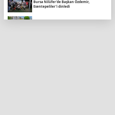
Bursa Nilüfer'de Başkan Özdemir,
Esentepeliler’i dinledi
Daha yeşil Milas için yoğun çalışma
Sakarya Büyükşehir'den çocuklara yaz
neşesi
Edirne Keşan’da temizlik hareketi ödülsüz
kalmadı
Malatya Büyükşehir’den Hekimhan’a dev
yatırım