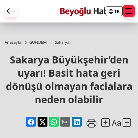
TR
Anasayfa
GÜNDEM
Sakarya
Büyükşehir’den
uyarı! Basit
Sakarya Büyükşehir’den
hata geri
dönüşü
uyarı! Basit hata geri
olmayan
facialara neden
olabilir
dönüşü olmayan facialara
neden olabilir