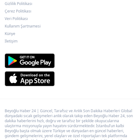
Gizlilik Politikası
İstanbul Beylikdüzü’nde yaz spor kursları
devam ediyor
Çerez Politikası
Veri Politikası
Kullanım Şartnamesi
Marmara Adası açıklarında arızalanan
Künye
tekne kurtarıldı
İletişim
Beyoğlu Haber 24 | Güncel, Tarafsız ve Anlık Son Dakika Haberleri Global
dünyadaki sıcak gelişmeleri anlık olarak takip eden Beyoğlu Haber 24, son
dakika haberlerini hızlı, doğru ve tarafsız bir şekilde okuyucularına
ulaştırma misyonuyla yayın hayatını sürdürmektedir. İstanbul’un kalbi
Beyoğlu başta olmak üzere Türkiye ve dünyadan en güncel haberleri,
gündem gelişmelerini, yerel olayları ve özel röportajları tek platformda