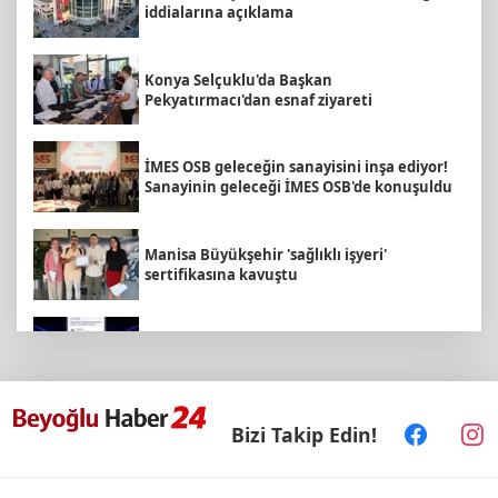
iddialarına açıklama
Konya Selçuklu'da Başkan
Pekyatırmacı'dan esnaf ziyareti
İMES OSB geleceğin sanayisini inşa ediyor!
Sanayinin geleceği İMES OSB'de konuşuldu
Manisa Büyükşehir 'sağlıklı işyeri'
sertifikasına kavuştu
Yapay zekada onlarca uygulamanın yerini
tek asistan alabilir
6 yıl önceki kaçak avın failleri tespit edildi!
Bizi Takip Edin!
5 yaban keçisi için ceza uygulandı