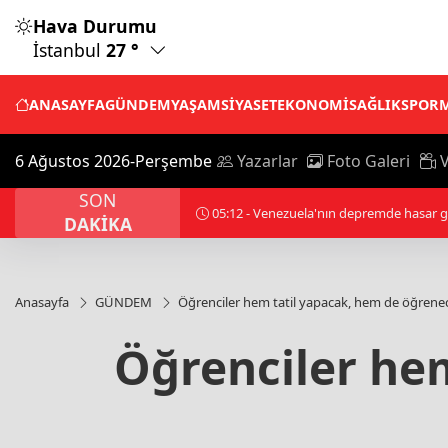
Hava Durumu
İstanbul
27 °
ANASAYFA
GÜNDEM
YAŞAM
SİYASET
EKONOMİ
SAĞLIK
SPOR
6 Ağustos 2026-Perşembe
Yazarlar
Foto Galeri
V
SON
01:21 - Trump, İran'la anlaşmayı tercih et
DAKİKA
Anasayfa
GÜNDEM
Öğrenciler hem tatil yapacak, hem de öğrene
Öğrenciler he