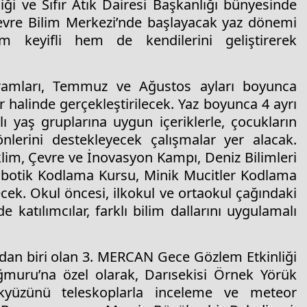
ği ve Sıfır Atık Dairesi Başkanlığı bünyesinde
evre Bilim Merkezi’nde başlayacak yaz dönemi
em keyifli hem de kendilerini geliştirerek
amları, Temmuz ve Ağustos ayları boyunca
 halinde gerçekleştirilecek. Yaz boyunca 4 ayrı
 yaş gruplarına uygun içeriklerle, çocukların
nlerini destekleyecek çalışmalar yer alacak.
im, Çevre ve İnovasyon Kampı, Deniz Bilimleri
obotik Kodlama Kursu, Minik Mucitler Kodlama
cek. Okul öncesi, ilkokul ve ortaokul çağındaki
 katılımcılar, farklı bilim dallarını uygulamalı
dan biri olan 3. MERCAN Gece Gözlem Etkinliği
ğmuru’na özel olarak, Darısekisi Örnek Yörük
gökyüzünü teleskoplarla inceleme ve meteor