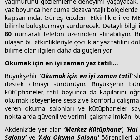
yağmurunu gözlemleme deneyimi yaşayacak. Bu
yaz boyunca her cuma dezavantajlı bölgelerde
kapsamında, Güneş Gözlem Etkinlikleri ve MERC
bilimle buluşturmayı sürdürecek. Detaylı bilgi 
80
numaralı telefon üzerinden alınabiliyor. B
ulaşan bu etkinlikleriyle çocuklar yaz tatilini d
bilime olan ilgileri daha da güçleniyor.
Okumak için en iyi zaman yaz tatili…
Büyükşehir,
‘Okumak için en iyi zaman tatil’
sl
destek olmayı sürdürüyor. Büyükşehir bü
kütüphaneler, tatil boyunca da kapılarını öğr
okumak isteyenlere sessiz ve konforlu çalışma o
veren okuma salonları ve kütüphaneler saye
noktalarda güvenli ve verimli çalışma imkânı bu
Akdeniz’de yer alan
‘Merkez Kütüphane’
,
‘Hal
Salonu’
ve
‘Ada Okuma Salonu’
öğrencileri a