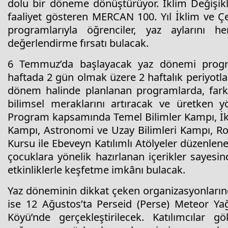
dolu bir döneme dönüştürüyor. İklim Değişikli
faaliyet gösteren MERCAN 100. Yıl İklim ve Ç
programlarıyla öğrenciler, yaz aylarını h
değerlendirme fırsatı bulacak.
6 Temmuz’da başlayacak yaz dönemi progr
haftada 2 gün olmak üzere 2 haftalık periyotlar
dönem halinde planlanan programlarda, farklı
bilimsel meraklarını artıracak ve üretken yö
Program kapsamında Temel Bilimler Kampı, İkl
Kampı, Astronomi ve Uzay Bilimleri Kampı, R
Kursu ile Ebeveyn Katılımlı Atölyeler düzenlene
çocuklara yönelik hazırlanan içerikler sayesinde
etkinliklerle keşfetme imkânı bulacak.
Yaz döneminin dikkat çeken organizasyonların
ise 12 Ağustos’ta Perseid (Perse) Meteor Ya
Köyü’nde gerçekleştirilecek. Katılımcılar 