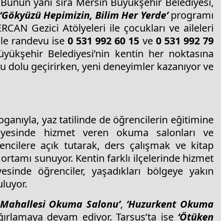
nun yanı sıra Mersin Büyükşehir Belediyesi,
‘Gökyüzü Hepimizin, Bilim Her Yerde’
programı
AN Gezici Atölyeleri ile çocukları ve aileleri
ile randevu ise
0 531 992 60 15
ve
0 531 992 79
üyükşehir Belediyesi’nin kentin her noktasına
olu dolu geçirirken, yeni deneyimler kazanıyor ve
oganıyla, yaz tatilinde de öğrencilerin eğitimine
nyesinde hizmet veren okuma salonları ve
encilere açık tutarak, ders çalışmak ve kitap
rtamı sunuyor. Kentin farklı ilçelerinde hizmet
sinde öğrenciler, yaşadıkları bölgeye yakın
luyor.
 Mahallesi Okuma Salonu’
,
‘Huzurkent Okuma
ğırlamaya devam ediyor. Tarsus’ta ise
‘Ötüken