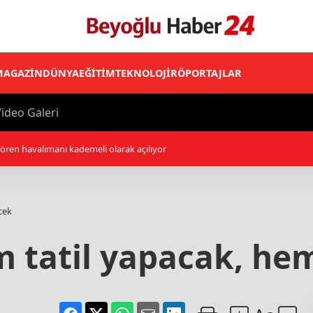
MAGAZİN
DÜNYA
EĞİTİM
TEKNOLOJİ
RÖPORTAJLAR
ideo Galeri
tiğini ancak askeri saldırının hala bir seçenek olduğunu belirtti
cek
m tatil yapacak, he