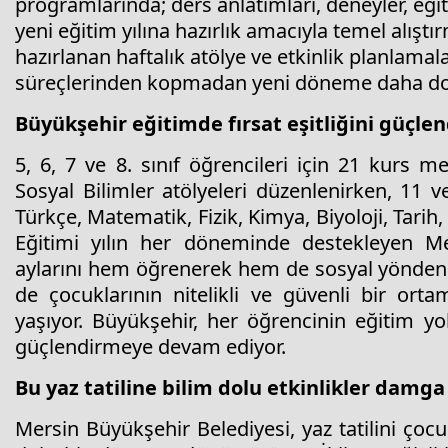
programlarında; ders anlatımları, deneyler, eğit
yeni eğitim yılına hazırlık amacıyla temel alıştı
hazırlanan haftalık atölye ve etkinlik planlama
süreçlerinden kopmadan yeni döneme daha don
Büyükşehir eğitimde fırsat eşitliğini güçl
5, 6, 7 ve 8. sınıf öğrencileri için 21 kurs m
Sosyal Bilimler atölyeleri düzenlenirken, 11 v
Türkçe, Matematik, Fizik, Kimya, Biyoloji, Tarih, 
Eğitimi yılın her döneminde destekleyen Mer
aylarını hem öğrenerek hem de sosyal yönden g
de çocuklarının nitelikli ve güvenli bir or
yaşıyor. Büyükşehir, her öğrencinin eğitim yo
güçlendirmeye devam ediyor.
Bu yaz tatiline bilim dolu etkinlikler damg
Mersin Büyükşehir Belediyesi, yaz tatilini çocu