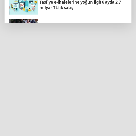
Tasfiye e-ihalelerine yoğun ilgi! 6 ayda 2,7
milyar TL'lik satış
Kayseri Büyükşehir'den suyun geleceğine
yatırım
Kocaeli’de 15 Temmuz Köprülü Kavşağı
yenilendi
Türk Kayak Merkezleri Birliği'nin 3'üncü
zirvesi Kayseri Erciyes'te
Bugün yurt genelinde hava nasıl olacak?