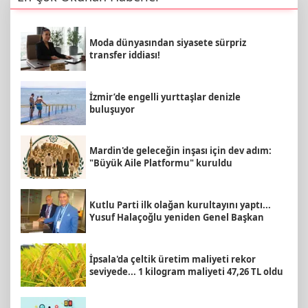
Moda dünyasından siyasete sürpriz
transfer iddiası!
İzmir’de engelli yurttaşlar denizle
buluşuyor
Mardin'de geleceğin inşası için dev adım:
"Büyük Aile Platformu" kuruldu
Kutlu Parti ilk olağan kurultayını yaptı...
Yusuf Halaçoğlu yeniden Genel Başkan
İpsala'da çeltik üretim maliyeti rekor
seviyede... 1 kilogram maliyeti 47,26 TL oldu