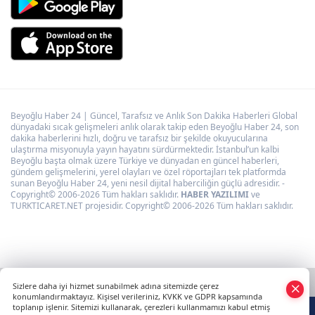
Beyoğlu Haber 24 | Güncel, Tarafsız ve Anlık Son Dakika Haberleri Global
dünyadaki sıcak gelişmeleri anlık olarak takip eden Beyoğlu Haber 24, son
dakika haberlerini hızlı, doğru ve tarafsız bir şekilde okuyucularına
ulaştırma misyonuyla yayın hayatını sürdürmektedir. İstanbul’un kalbi
Beyoğlu başta olmak üzere Türkiye ve dünyadan en güncel haberleri,
gündem gelişmelerini, yerel olayları ve özel röportajları tek platformda
sunan Beyoğlu Haber 24, yeni nesil dijital haberciliğin güçlü adresidir. -
Copyright© 2006-2026 Tüm hakları saklıdır.
HABER YAZILIMI
ve
TURKTICARET.NET projesidir. Copyright© 2006-2026 Tüm hakları saklıdır.
Sizlere daha iyi hizmet sunabilmek adına sitemizde çerez
konumlandırmaktayız. Kişisel verileriniz, KVKK ve GDPR kapsamında
toplanıp işlenir. Sitemizi kullanarak, çerezleri kullanmamızı kabul etmiş