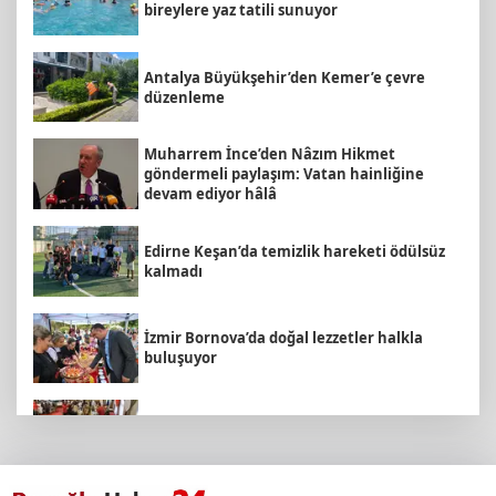
bireylere yaz tatili sunuyor
Antalya Büyükşehir’den Kemer’e çevre
düzenleme
Muharrem İnce’den Nâzım Hikmet
göndermeli paylaşım: Vatan hainliğine
devam ediyor hâlâ
Edirne Keşan’da temizlik hareketi ödülsüz
kalmadı
İzmir Bornova’da doğal lezzetler halkla
buluşuyor
MEB ve Türk Kızılay'dan Çocuklara Yönelik
Afet Farkındalık Çalıştayı