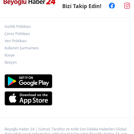
Bizi Takip Edin!
Balıkesir’de kıyılar anlık takip ediliyor
Gizlilik Politikası
Ömer Çelik: 2 yıllık çalışmanın en önemli
aşamasındayız
Çerez Politikası
Veri Politikası
Kullanım Şartnamesi
Erzurum’da “Sen Yeter ki Gülümse”
Künye
farkındalığı
İletişim
Beyoğlu Haber 24 | Güncel, Tarafsız ve Anlık Son Dakika Haberleri Global
dünyadaki sıcak gelişmeleri anlık olarak takip eden Beyoğlu Haber 24, son