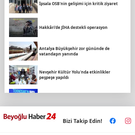
İpsala OSB'nin gelişimi için kritik ziyaret
Hakkâri’de JİHA destekli operasyon
Antalya Büyükşehir zor gününde de
vatandaşın yanında
Nevşehir Kültür Yolu'nda etkinlikler
peşpeşe yapıldı
İbrahim Burkay seçimlerde açık ara önde!
Dev lansmanda neler oldu?
Bizi Takip Edin!
Arbil Akın kadın muhtarlarla buluştu