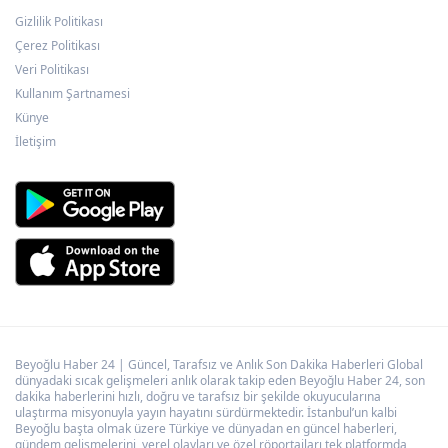
Gizlilik Politikası
ATA Çiftliği’nde karabuğday hasadı başladı
Çerez Politikası
Veri Politikası
Kullanım Şartnamesi
KARBEM’den LGS’de yüzde 95,7 başarı
Künye
İletişim
Beyoğlu Haber 24 | Güncel, Tarafsız ve Anlık Son Dakika Haberleri Global
dünyadaki sıcak gelişmeleri anlık olarak takip eden Beyoğlu Haber 24, son
dakika haberlerini hızlı, doğru ve tarafsız bir şekilde okuyucularına
ulaştırma misyonuyla yayın hayatını sürdürmektedir. İstanbul’un kalbi
Beyoğlu başta olmak üzere Türkiye ve dünyadan en güncel haberleri,
gündem gelişmelerini, yerel olayları ve özel röportajları tek platformda