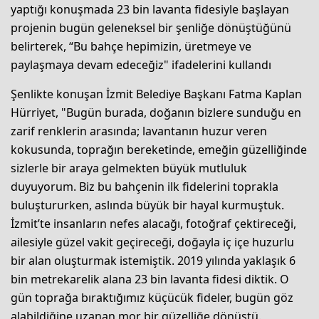
yaptığı konuşmada 23 bin lavanta fidesiyle başlayan
projenin bugün geleneksel bir şenliğe dönüştüğünü
belirterek, “Bu bahçe hepimizin, üretmeye ve
paylaşmaya devam edeceğiz" ifadelerini kullandı
Şenlikte konuşan İzmit Belediye Başkanı Fatma Kaplan
Hürriyet, "Bugün burada, doğanın bizlere sunduğu en
zarif renklerin arasında; lavantanın huzur veren
kokusunda, toprağın bereketinde, emeğin güzelliğinde
sizlerle bir araya gelmekten büyük mutluluk
duyuyorum. Biz bu bahçenin ilk fidelerini toprakla
buluştururken, aslında büyük bir hayal kurmuştuk.
İzmit’te insanların nefes alacağı, fotoğraf çektireceği,
ailesiyle güzel vakit geçireceği, doğayla iç içe huzurlu
bir alan oluşturmak istemiştik. 2019 yılında yaklaşık 6
bin metrekarelik alana 23 bin lavanta fidesi diktik. O
gün toprağa bıraktığımız küçücük fideler, bugün göz
alabildiğine uzanan mor bir güzelliğe dönüştü.