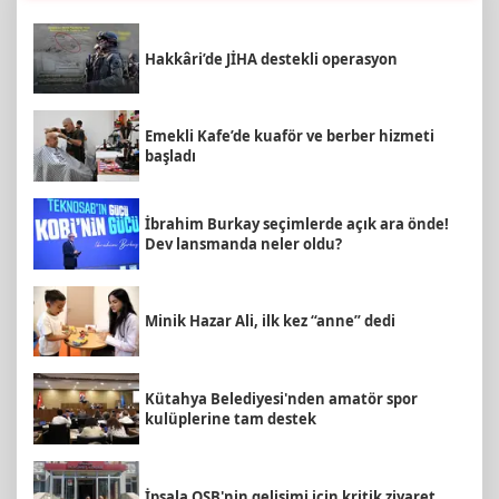
Hakkâri’de JİHA destekli operasyon
Emekli Kafe’de kuaför ve berber hizmeti
başladı
İbrahim Burkay seçimlerde açık ara önde!
Dev lansmanda neler oldu?
Minik Hazar Ali, ilk kez “anne” dedi
Kütahya Belediyesi'nden amatör spor
kulüplerine tam destek
İpsala OSB'nin gelişimi için kritik ziyaret