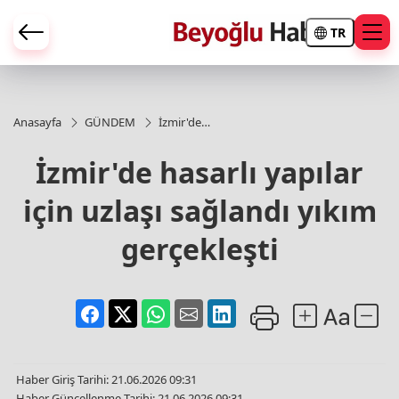
TR
Anasayfa
GÜNDEM
İzmir'de
hasarlı
yapılar için
İzmir'de hasarlı yapılar
uzlaşı
sağlandı
için uzlaşı sağlandı yıkım
yıkım
gerçekleşti
gerçekleşti
Haber Giriş Tarihi: 21.06.2026 09:31
Haber Güncellenme Tarihi: 21.06.2026 09:31