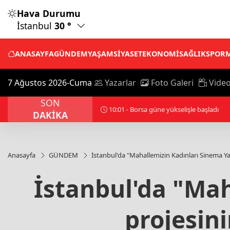
Hava Durumu
İstanbul
30 °
ANASAYFA
GÜNDEM
YAŞAM
SİYASET
EKONOMİ
SAĞLIK
SPOR
7 Ağustos 2026-Cuma
Yazarlar
Foto Galeri
Video
SON
10:06 - Merkez Bankası, yılın 3'üncü En
DAKİKA
Anasayfa
GÜNDEM
İstanbul'da "Mahallemizin Kadınları Sinema Yap
İstanbul'da "Mah
projesini