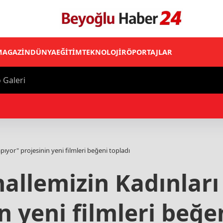
MAGAZİN
DÜNYA
EĞİTİM
TEKNOLOJİ
RÖPORTAJLAR
 Galeri
flasyon Raporunu 13 Ağustos'ta İstanbul'da açıklayacak
ıyor" projesinin yeni filmleri beğeni topladı
allemizin Kadınlar
n yeni filmleri beğe