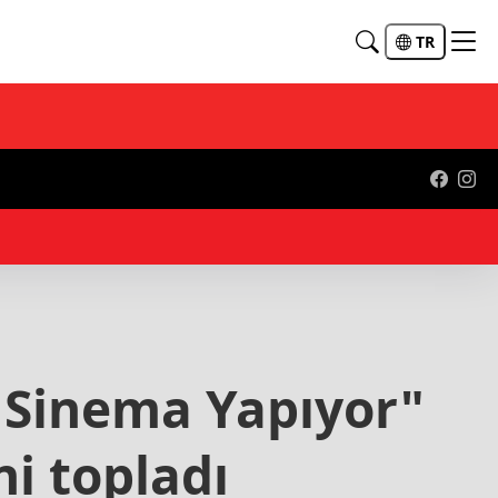
TR
09:
ı Sinema Yapıyor"
ni topladı