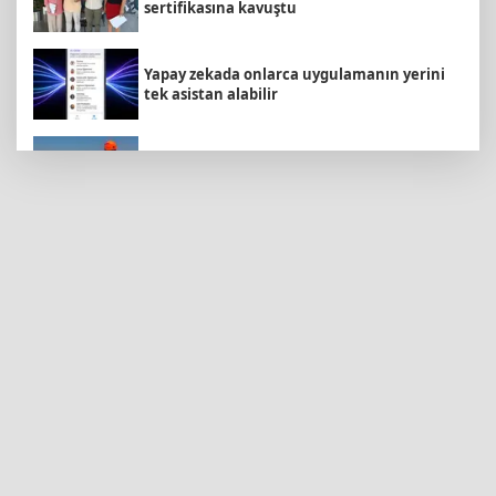
sertifikasına kavuştu
Yapay zekada onlarca uygulamanın yerini
tek asistan alabilir
Marmara Adası açıklarında arızalanan
tekne kurtarıldı
İzmit Belediyesi'nden Ruhsat Müdürlüğü
iddialarına açıklama
İstanbul Beylikdüzü’nde yaz spor kursları
devam ediyor
Konya Selçuklu'da Başkan
Pekyatırmacı'dan esnaf ziyareti