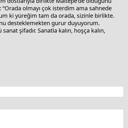
üm dostlarıyla birlikte Maltepe’de olduğunu
di: “Orada olmayı çok isterdim ama sahnede
m ki yüreğim tam da orada, sizinle birlikte.
ğunu desteklemekten gurur duyuyorum.
anat şifadır. Sanatla kalın, hoşça kalın,