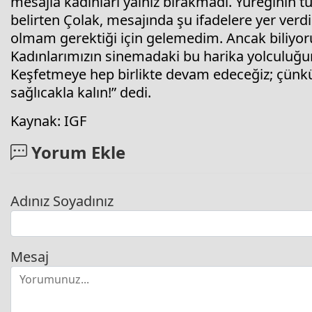
mesajla kadınları yalnız bırakmadı. Yüreğinin t
belirten Çolak, mesajında şu ifadelere yer ver
olmam gerektiği için gelemedim. Ancak biliyoru
Kadınlarımızın sinemadaki bu harika yolculu
Keşfetmeye hep birlikte devam edeceğiz; çünkü s
sağlıcakla kalın!” dedi.
Kaynak: IGF
Yorum Ekle
Adınız Soyadınız
Mesaj