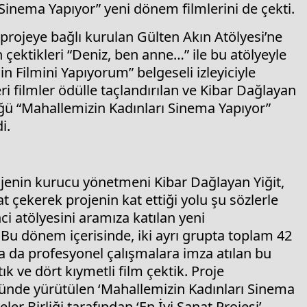
 Sinema Yapıyor” yeni dönem filmlerini de çekti.
rojeye bağlı kurulan Gülten Akın Atölyesi’ne
 çektikleri “Deniz, ben anne…” ile bu atölyeyle
n Filmini Yapıyorum” belgeseli izleyiciyle
ri filmler ödülle taçlandırılan ve Kibar Dağlayan
tüğü “Mahallemizin Kadınları Sinema Yapıyor”
i.
rojenin kurucu yönetmeni Kibar Dağlayan Yiğit,
at çekerek projenin kat ettiği yolu şu sözlerle
i atölyesini aramıza katılan yeni
Bu dönem içerisinde, iki ayrı grupta toplam 42
a da profesyonel çalışmalara imza atılan bu
k ve dört kıymetli film çektik. Proje
nde yürütülen ‘Mahallemizin Kadınları Sinema
ler Birliği tarafından ‘En İyi Sanat Projesi’