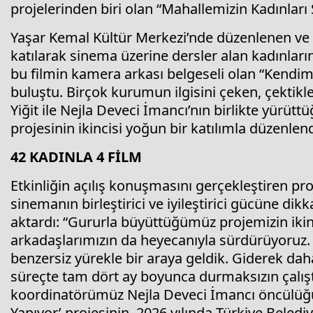
projelerinden biri olan “Mahallemizin Kadınları
Yaşar Kemal Kültür Merkezi’nde düzenlenen ve p
katılarak sinema üzerine dersler alan kadınların
bu filmin kamera arkası belgeseli olan “Kendimi
buluştu. Birçok kurumun ilgisini çeken, çektikle
Yiğit ile Nejla Deveci İmancı’nın birlikte yürüt
projesinin ikincisi yoğun bir katılımla düzenlend
42 KADINLA 4 FİLM
Etkinliğin açılış konuşmasını gerçekleştiren p
sinemanın birleştirici ve iyileştirici gücüne dikk
aktardı: “Gururla büyüttüğümüz projemizin ikinc
arkadaşlarımızın da heyecanıyla sürdürüyoruz. 
benzersiz yürekle bir araya geldik. Giderek dah
süreçte tam dört ay boyunca durmaksızın çalıştı
koordinatörümüz Nejla Deveci İmancı öncülüğü
Yapıyor’ projesinin, 2026 yılında Türkiye Belediye