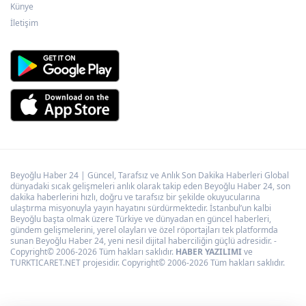
Künye
yatırım
İletişim
Beyoğlu Haber 24 | Güncel, Tarafsız ve Anlık Son Dakika Haberleri Global
dünyadaki sıcak gelişmeleri anlık olarak takip eden Beyoğlu Haber 24, son
dakika haberlerini hızlı, doğru ve tarafsız bir şekilde okuyucularına
ulaştırma misyonuyla yayın hayatını sürdürmektedir. İstanbul’un kalbi
Beyoğlu başta olmak üzere Türkiye ve dünyadan en güncel haberleri,
gündem gelişmelerini, yerel olayları ve özel röportajları tek platformda
sunan Beyoğlu Haber 24, yeni nesil dijital haberciliğin güçlü adresidir. -
Copyright© 2006-2026 Tüm hakları saklıdır.
HABER YAZILIMI
ve
TURKTICARET.NET projesidir. Copyright© 2006-2026 Tüm hakları saklıdır.