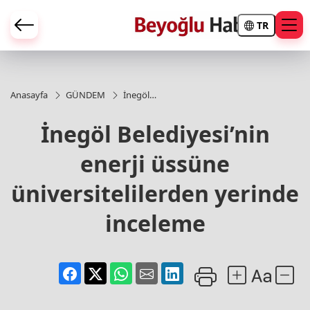
TR
Anasayfa
GÜNDEM
İnegöl
Belediyesi’nin
enerji üssüne
İnegöl Belediyesi’nin
üniversitelilerden
yerinde inceleme
enerji üssüne
üniversitelilerden yerinde
inceleme