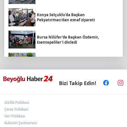
Konya Selçuklu'da Başkan
Pekyatırmacı'dan esnaf ziyareti
Bursa Nilüfer'de Başkan Özdemir,
Esentepeliler’i dinledi
Daha yeşil Milas için yoğun çalışma
Sakarya Büyükşehir'den çocuklara yaz
Bizi Takip Edin!
neşesi
Gizlilik Politikası
Edirne Keşan’da temizlik hareketi ödülsüz
kalmadı
Çerez Politikası
Veri Politikası
Kullanım Şartnamesi
Malatya Büyükşehir’den Hekimhan’a dev