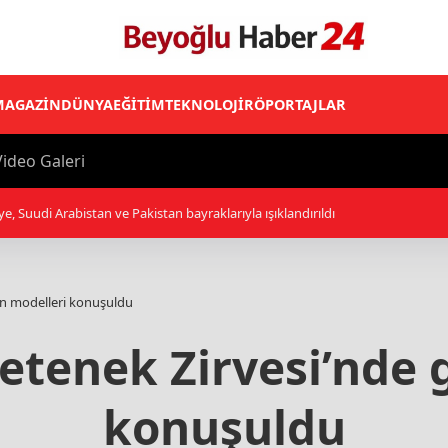
MAGAZİN
DÜNYA
EĞİTİM
TEKNOLOJİ
RÖPORTAJLAR
ideo Galeri
n düzenlemeleri içeren kanun teklifi TBMM Genel Kurulunda kabul edildi
in modelleri konuşuldu
etenek Zirvesi’nde 
konuşuldu