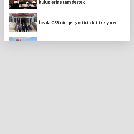
kulüplerine tam destek
İpsala OSB'nin gelişimi için kritik ziyaret
Türkiye Kültür Yolu Festivali Nevşehir'de
tam gaz sürüyor
Türkiye Kültür Yolu Festivali Malatya'da
başlıyor
Nevşehir Kültür Yolu'nda etkinlikler
peşpeşe yapıldı
Muğla Milas'ta "Mylasa Band" izdihamı