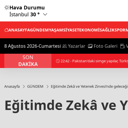
Hava Durumu
İstanbul
30 °
ANASAYFA
GÜNDEM
YAŞAM
SİYASET
EKONOMİ
SAĞLIK
SPOR
8 Ağustos 2026-Cumartesi
Yazarlar
Foto Galeri
V
SON
22:16 - Suça sürüklenen çocuklara ilişki
DAKİKA
Anasayfa
GÜNDEM
Eğitimde Zekâ ve Yetenek Zirvesi’nde geleceğ
Eğitimde Zekâ ve Y