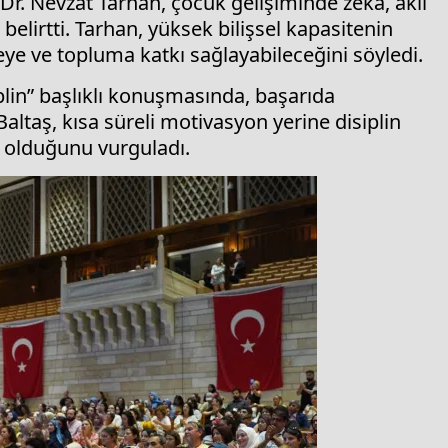
Dr. Nevzat Tarhan, çocuk gelişiminde zekâ, akıl
 belirtti. Tarhan, yüksek bilişsel kapasitenin
ye ve topluma katkı sağlayabileceğini söyledi.
iplin” başlıklı konuşmasında, başarıda
Baltaş, kısa süreli motivasyon yerine disiplin
 olduğunu vurguladı.