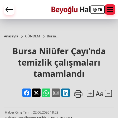
TR
Anasayfa
GÜNDEM
Bursa
Nilüfer
Çayı’nda
Bursa Nilüfer Çayı’nda
temizlik
çalışmaları
temizlik çalışmaları
tamamlandı
tamamlandı
Haber Giriş Tarihi: 22.06.2026 18:52
Haber Güncellenme Tarihi: 22.06.2026 18:52