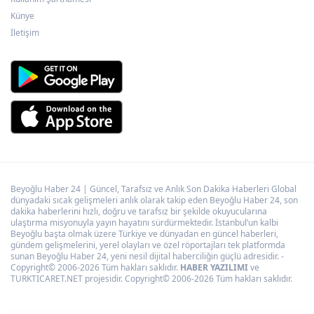
Yapay zekada onlarca uygulamanın yerini
Künye
tek asistan alabilir
İletişim
Beyoğlu Haber 24 | Güncel, Tarafsız ve Anlık Son Dakika Haberleri Global
dünyadaki sıcak gelişmeleri anlık olarak takip eden Beyoğlu Haber 24, son
dakika haberlerini hızlı, doğru ve tarafsız bir şekilde okuyucularına
ulaştırma misyonuyla yayın hayatını sürdürmektedir. İstanbul’un kalbi
Beyoğlu başta olmak üzere Türkiye ve dünyadan en güncel haberleri,
gündem gelişmelerini, yerel olayları ve özel röportajları tek platformda
sunan Beyoğlu Haber 24, yeni nesil dijital haberciliğin güçlü adresidir. -
Copyright© 2006-2026 Tüm hakları saklıdır.
HABER YAZILIMI
ve
TURKTICARET.NET projesidir. Copyright© 2006-2026 Tüm hakları saklıdır.