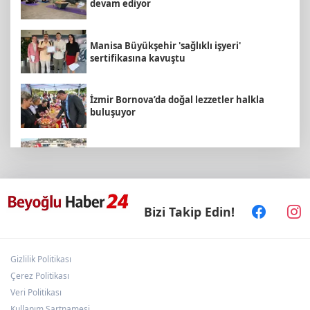
devam ediyor
Manisa Büyükşehir 'sağlıklı işyeri'
sertifikasına kavuştu
İzmir Bornova’da doğal lezzetler halkla
buluşuyor
İzmit Belediyesi'nden Ruhsat Müdürlüğü
iddialarına açıklama
İMES OSB geleceğin sanayisini inşa ediyor!
Bizi Takip Edin!
Sanayinin geleceği İMES OSB'de konuşuldu
Gizlilik Politikası
Konya Selçuklu'da Başkan
Pekyatırmacı'dan esnaf ziyareti
Çerez Politikası
Veri Politikası
Kullanım Şartnamesi