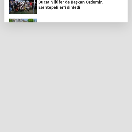
Bursa Nilüfer'de Başkan Özdemir,
Esentepeliler’i dinledi
Daha yeşil Milas için yoğun çalışma
Sakarya Büyükşehir'den çocuklara yaz
neşesi
Edirne Keşan’da temizlik hareketi ödülsüz
kalmadı
Malatya Büyükşehir’den Hekimhan’a dev
yatırım