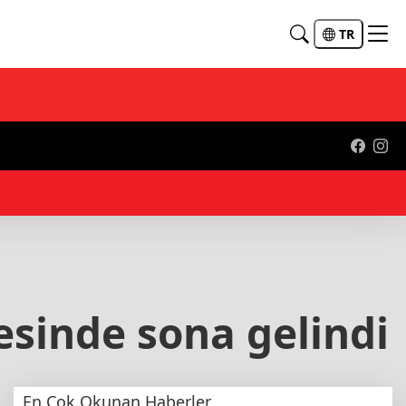
TR
00
esinde sona gelindi
En Çok Okunan Haberler