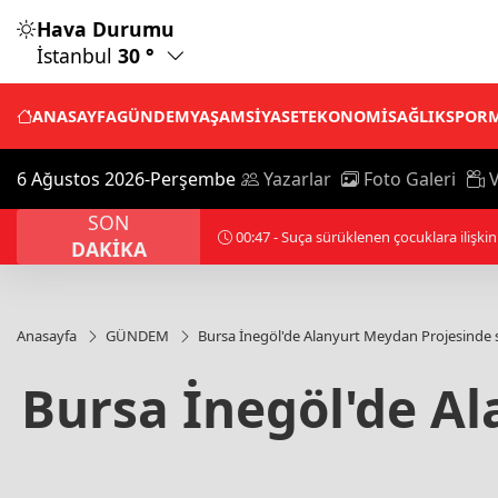
Hava Durumu
İstanbul
30 °
ANASAYFA
GÜNDEM
YAŞAM
SİYASET
EKONOMİ
SAĞLIK
SPOR
6 Ağustos 2026-Perşembe
Yazarlar
Foto Galeri
V
SON
00:57 - Suudi Arabistan öncülüğündeki Ar
DAKİKA
Anasayfa
GÜNDEM
Bursa İnegöl'de Alanyurt Meydan Projesinde 
Bursa İnegöl'de Al