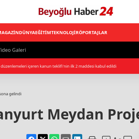
MAGAZİN
DÜNYA
EĞİTİM
TEKNOLOJİ
RÖPORTAJLAR
ideo Galeri
ap Koalisyonu: Husilerin Necran'a saldırılarında 11 sivil yaralandı
sona gelindi
anyurt Meydan Proj